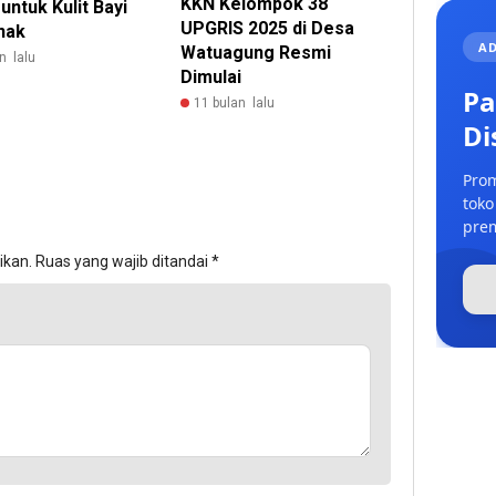
KKN Kelompok 38
ntuk Kulit Bayi
UPGRIS 2025 di Desa
nak
AD
Watuagung Resmi
n lalu
Dimulai
Pa
11 bulan lalu
Di
Prom
toko
prem
ikan.
Ruas yang wajib ditandai
*