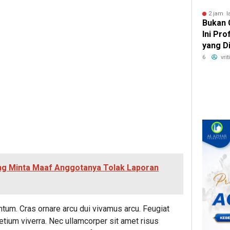
2 jam l
Bukan 
Ini Pr
yang D
Digema
6
vri
g Minta Maaf Anggotanya Tolak Laporan
ntum. Cras ornare arcu dui vivamus arcu. Feugiat
pretium viverra. Nec ullamcorper sit amet risus