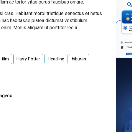
lam ac tortor vitae purus faucibus ornare.
lisi cras. Habitant morbi tristique senectus et netus
n hac habitasse platea dictumst vestibulum
enim. Mollis aliquam ut porttitor leo a.
film
Harry Potter
Headline
hiburan
engvox