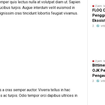
mper quis lectus nulla at volutpat diam ut. Sapien
2 jam l
ucibus turpis. Augue interdum velit euismod in
FLOQ C
gnissim cras tincidunt lobortis feugiat vivamus.
Penggu
Ekosis
Chain 
2
vri
2 jam l
Bittim
OJK Pe
Pengaw
Platfo
2
vri
Izin
s a cras semper auctor. Viverra tellus in hac
 ac turpis. Odio tempor orci dapibus ultrices in