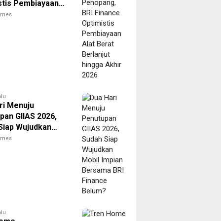
stis Pembiayaan
rat Berlanjut
times
 Akhir 2026
alu
ri Menuju
pan GIIAS 2026,
Siap Wujudkan
Impian Bersama
times
nance Belum?
alu