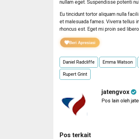
nullam eget. Suspendisse potenti nul
Eu tincidunt tortor aliquam nulla faci
et malesuada fames. Viverra tellus i
rhoncus est. Eget mi proin sed libero 
Beri Apresiasi
Daniel Radcliffe
Emma Watson
Rupert Grint
jatengvox
Pos lain oleh jat
Pos terkait