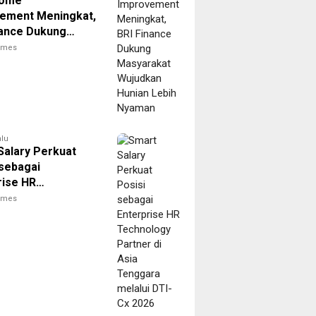
Home
ement Meningkat,
nance Dukung
akat Wujudkan
times
 Lebih Nyaman
alu
Salary Perkuat
 sebagai
rise HR
logy Partner di
times
enggara melalui
 2026