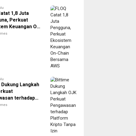
alu
atat 1,8 Juta
na, Perkuat
tem Keuangan On-
Bersama AWS
times
alu
e Dukung Langkah
rkuat
asan terhadap
rm Kripto Tanpa
times