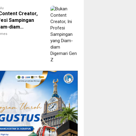
alu
Content Creator,
ofesi Sampingan
iam-diam
ri Gen Z
times