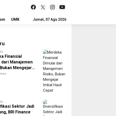
lom
UMKM
LOKER
Jumat, 07 Agu 2026
ru
alu
a Finansial
i dari Manajemen
, Bukan Mengejar
asil Cepat
times
alu
fikasi Sektor Jadi
ng, BRI Finance