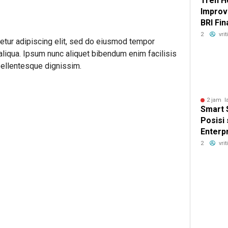
Tren 
Improv
BRI Fi
Masyar
2
vri
etur adipiscing elit, sed do eiusmod tempor
Hunian
 aliqua. Ipsum nunc aliquet bibendum enim facilisis
 pellentesque dignissim.
2 jam l
Smart 
Posisi
Enterp
Techno
2
vri
Asia T
DTI-Cx