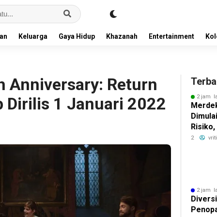
an
Keluarga
Gaya Hidup
Khazanah
Entertainment
Ko
h Anniversary: Return
Terba
2 jam l
 Dirilis 1 Januari 2022
Merdek
Dimula
Risiko
Imbal H
2
vri
2 jam l
Diversi
Penopa