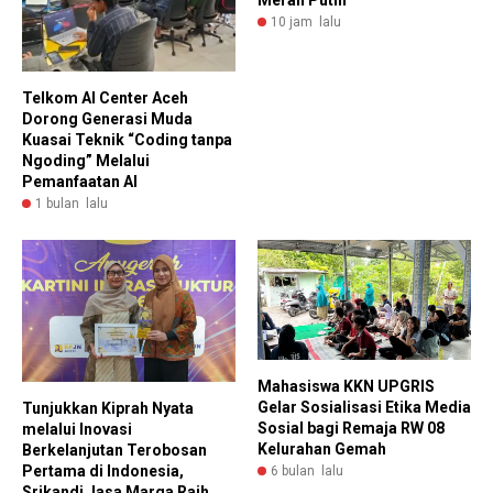
Merah Putih
10 jam lalu
Telkom AI Center Aceh
Dorong Generasi Muda
Kuasai Teknik “Coding tanpa
Ngoding” Melalui
Pemanfaatan AI
1 bulan lalu
Mahasiswa KKN UPGRIS
Gelar Sosialisasi Etika Media
Tunjukkan Kiprah Nyata
Sosial bagi Remaja RW 08
melalui Inovasi
Kelurahan Gemah
Berkelanjutan Terobosan
Pertama di Indonesia,
6 bulan lalu
Srikandi Jasa Marga Raih