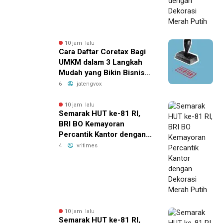
10 jam lalu
Cara Daftar Coretax Bagi
UMKM dalam 3 Langkah
Mudah yang Bikin Bisnis
Anda Lebih
6
jatengvox
Menguntungkan!
10 jam lalu
Semarak HUT ke-81 RI,
BRI BO Kemayoran
Percantik Kantor dengan
Dekorasi Merah Putih
4
vritimes
10 jam lalu
Semarak HUT ke-81 RI,