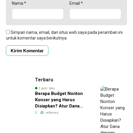
Nama
*
Email
*
Simpan nama, email, dan situs web saya pada peramban ini
untuk komentar saya berikutnya.
Terbaru
1 jam lalu
Berapa Budget Nonton
Konser yang Harus
Disiapkan? Atur Dana
dengan Deposito FLEXI
2
vritimes