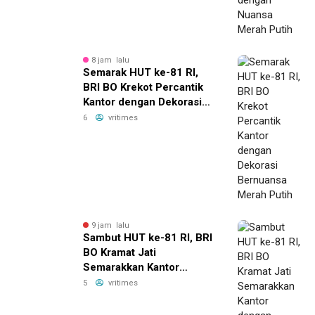
8 jam lalu
Semarak HUT ke-81 RI,
BRI BO Krekot Percantik
Kantor dengan Dekorasi
Bernuansa Merah Putih
6
vritimes
9 jam lalu
Sambut HUT ke-81 RI, BRI
BO Kramat Jati
Semarakkan Kantor
dengan Dekorasi Merah
5
vritimes
Putih