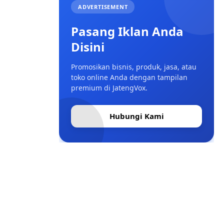
ADVERTISEMENT
Pasang Iklan Anda
Disini
Promosikan bisnis, produk, jasa, atau
toko online Anda dengan tampilan
premium di JatengVox.
Hubungi Kami