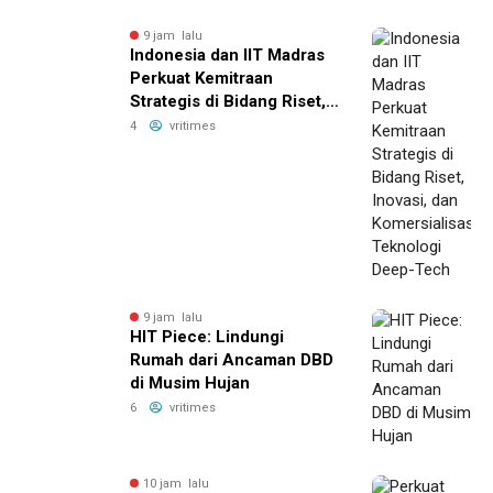
9 jam lalu
Indonesia dan IIT Madras
Perkuat Kemitraan
Strategis di Bidang Riset,
Inovasi, dan Komersialisasi
4
vritimes
Teknologi Deep-Tech
9 jam lalu
HIT Piece: Lindungi
Rumah dari Ancaman DBD
di Musim Hujan
6
vritimes
10 jam lalu