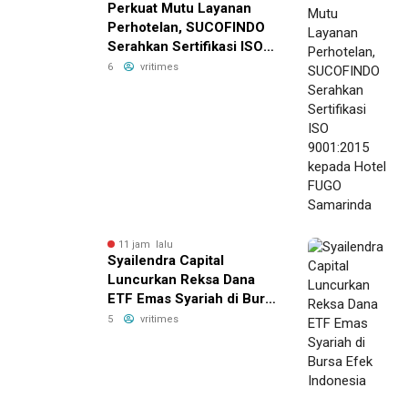
Perkuat Mutu Layanan
Perhotelan, SUCOFINDO
Serahkan Sertifikasi ISO
9001:2015 kepada Hotel
6
vritimes
FUGO Samarinda
11 jam lalu
Syailendra Capital
Luncurkan Reksa Dana
ETF Emas Syariah di Bursa
Efek Indonesia
5
vritimes