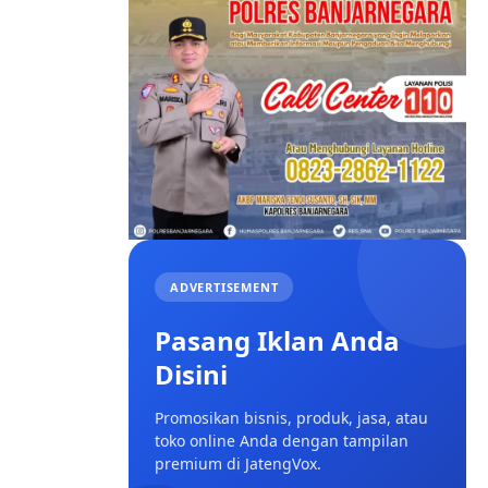
ADVERTISEMENT
Pasang Iklan Anda
Disini
Promosikan bisnis, produk, jasa, atau
toko online Anda dengan tampilan
premium di JatengVox.