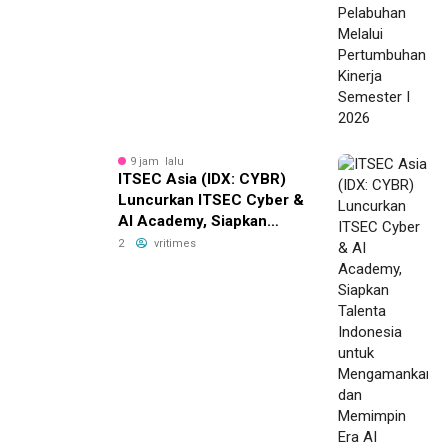
Semester I 2026
9 jam lalu
ITSEC Asia (IDX: CYBR)
Luncurkan ITSEC Cyber &
AI Academy, Siapkan
Talenta Indonesia untuk
2
vritimes
Mengamankan dan
Memimpin Era AI