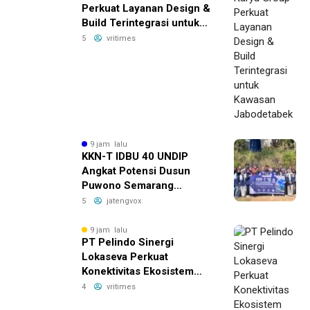
Perkuat Layanan Design &
Build Terintegrasi untuk
Kawasan Jabodetabek
5
vritimes
9 jam lalu
KKN-T IDBU 40 UNDIP
Angkat Potensi Dusun
Puwono Semarang
sebagai Destinasi Harmoni
5
jatengvox
Alam dan Budaya
9 jam lalu
PT Pelindo Sinergi
Lokaseva Perkuat
Konektivitas Ekosistem
Pelabuhan Melalui
4
vritimes
Pertumbuhan Kinerja