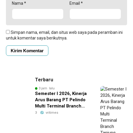
Nama
*
Email
*
Simpan nama, email, dan situs web saya pada peramban ini
untuk komentar saya berikutnya.
Terbaru
3 jam lalu
Semester I 2026, Kinerja
Arus Barang PT Pelindo
Multi Terminal Branch
Tanjung Emas Meningkat
3
vritimes
13%