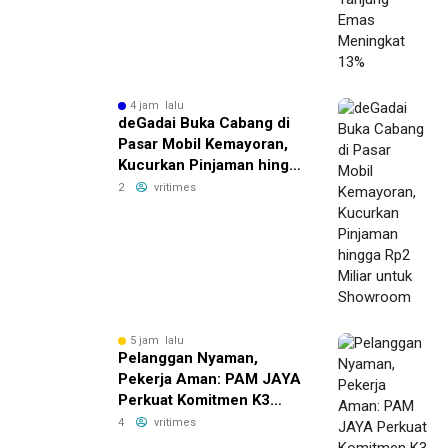
4 jam lalu
deGadai Buka Cabang di
Pasar Mobil Kemayoran,
Kucurkan Pinjaman hingga
Rp2 Miliar untuk
2
vritimes
Showroom
5 jam lalu
Pelanggan Nyaman,
Pekerja Aman: PAM JAYA
Perkuat Komitmen K3
Bersama Mitra Kerja
4
vritimes