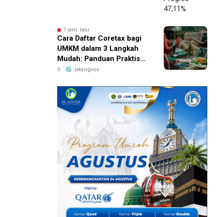
7 jam lalu
Cara Daftar Coretax bagi
UMKM dalam 3 Langkah
Mudah: Panduan Praktis
yang Bikin Bisnis Anda
5
jatengvox
Lebih Hemat Pajak!