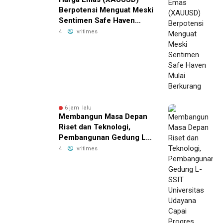
Berpotensi Menguat Meski
Sentimen Safe Haven
Mulai Berkurang
4
vritimes
6 jam lalu
Membangun Masa Depan
Riset dan Teknologi,
Pembangunan Gedung L-
SSIT Universitas Udayana
4
vritimes
Capai Progres 47,11%