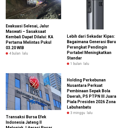
Evakuasi Selesai, Jalur
Maswati – Sasaksaat
Lebih dari Sekadar Kipas:
Kembali Dapat Dilalui: KA
Bagaimana Generasi Baru
Pertama Melintas Pukul
Perangkat Pendingin
03.20 WIB
Portabel Meningkatkan
4 bulan lalu
Standar
1 bulan lalu
Holding Perkebunan
Nusantara Perkuat
Pembinaan Sepak Bola
Daerah, PS PTPN III Juara
Piala Presiden 2026 Zona
Labuhanbatu
3 minggu lalu
Transaksi Bursa Efek
Indonesia Jateng II
Melonjak, Literasi Pasar