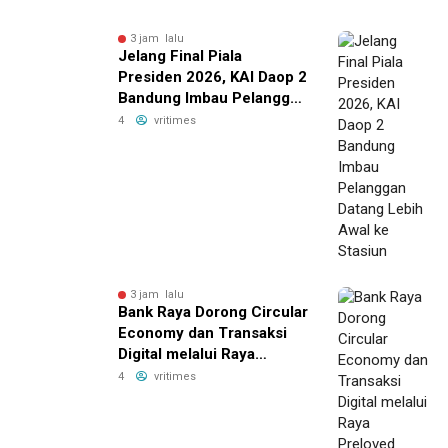
3 jam lalu
Jelang Final Piala
Presiden 2026, KAI Daop 2
Bandung Imbau Pelanggan
Datang Lebih Awal ke
4
vritimes
Stasiun
3 jam lalu
Bank Raya Dorong Circular
Economy dan Transaksi
Digital melalui Raya
Preloved Bazaar Vol.2
4
vritimes