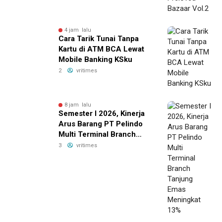
4 jam lalu
Cara Tarik Tunai Tanpa
Kartu di ATM BCA Lewat
Mobile Banking KSku
2
vritimes
8 jam lalu
Semester I 2026, Kinerja
Arus Barang PT Pelindo
Multi Terminal Branch
Tanjung Emas Meningkat
3
vritimes
13%