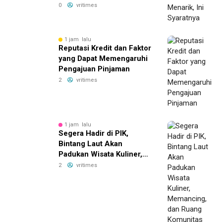
0
vritimes
1 jam lalu
Reputasi Kredit dan Faktor
yang Dapat Memengaruhi
Pengajuan Pinjaman
2
vritimes
1 jam lalu
Segera Hadir di PIK,
Bintang Laut Akan
Padukan Wisata Kuliner,
Memancing, dan Ruang
2
vritimes
Komunitas