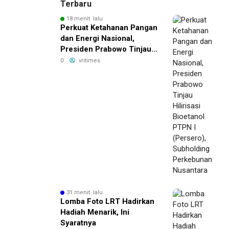
Terbaru
18 menit lalu
Perkuat Ketahanan Pangan
dan Energi Nasional,
Presiden Prabowo Tinjau
Hilirisasi Bioetanol PTPN I
0
vritimes
(Persero), Subholding
Perkebunan Nusantara
31 menit lalu
Lomba Foto LRT Hadirkan
Hadiah Menarik, Ini
Syaratnya