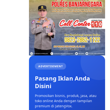
ADVERTISEMENT
Pasang Iklan Anda
Disini
Promosikan bisnis, produk, jasa, atau
toko online Anda dengan tampilan
premium di JatengVox.