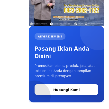
ADVERTISEMENT
Pasang Iklan Anda
Disini
Promosikan bisnis, produk, jasa, atau
toko online Anda dengan tampilan
premium di JatengVox.
Hubungi Kami