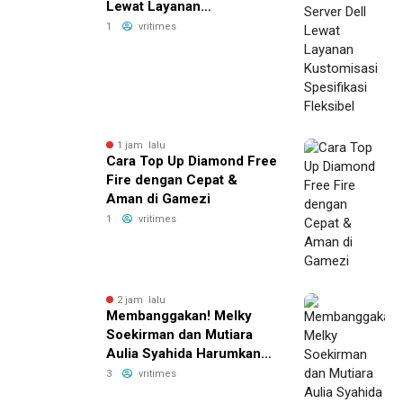
Lewat Layanan
Kustomisasi Spesifikasi
1
vritimes
Fleksibel
1 jam lalu
Cara Top Up Diamond Free
Fire dengan Cepat &
Aman di Gamezi
1
vritimes
2 jam lalu
Membanggakan! Melky
Soekirman dan Mutiara
Aulia Syahida Harumkan
BRI Region 6, Antar Tim
3
vritimes
Tari BRI Raih Juara 3