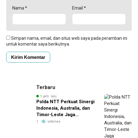
Nama
*
Email
*
Simpan nama, email, dan situs web saya pada peramban ini
untuk komentar saya berikutnya.
Terbaru
1 jam lalu
Polda NTT Perkuat Sinergi
Indonesia, Australia, dan
Timor-Leste Jaga
Perbatasan
1
vritimes