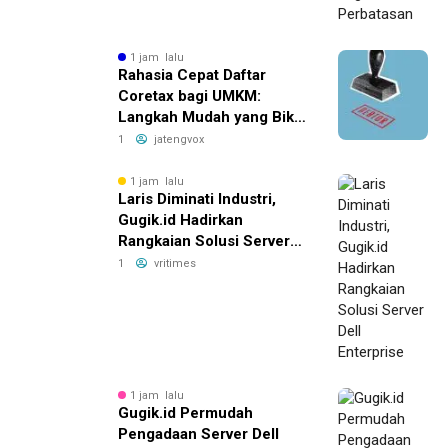
1 jam lalu
Rahasia Cepat Daftar
Coretax bagi UMKM:
Langkah Mudah yang Bikin
Bisnis Anda Terbang
1
jatengvox
Tinggi!
1 jam lalu
Laris Diminati Industri,
Gugik.id Hadirkan
Rangkaian Solusi Server
Dell Enterprise
1
vritimes
1 jam lalu
Gugik.id Permudah
Pengadaan Server Dell