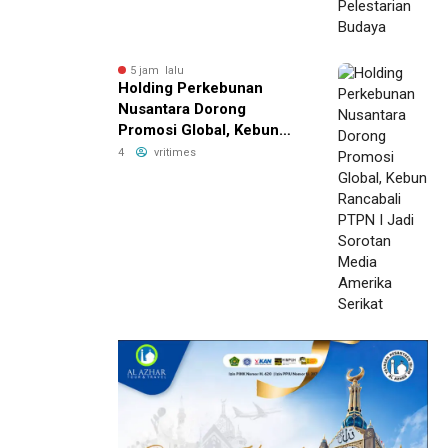
5 jam lalu
Holding Perkebunan
Nusantara Dorong
Promosi Global, Kebun
Rancabali PTPN I Jadi
4
vritimes
Sorotan Media Amerika
Serikat