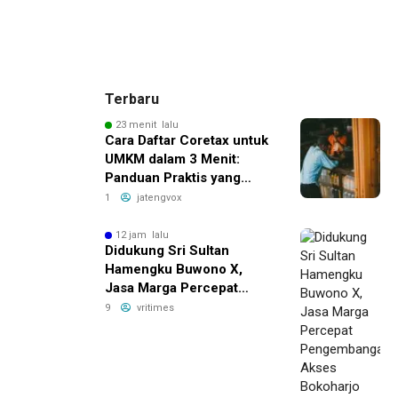
Terbaru
23 menit lalu
Cara Daftar Coretax untuk
UMKM dalam 3 Menit:
Panduan Praktis yang
Bikin Bisnis Anda Lebih
1
jatengvox
Efisien!
12 jam lalu
Didukung Sri Sultan
Hamengku Buwono X,
Jasa Marga Percepat
Pengembangan Akses
9
vritimes
Bokoharjo Tol Jogja-Solo
untuk Dukung Konektivitas
DIY