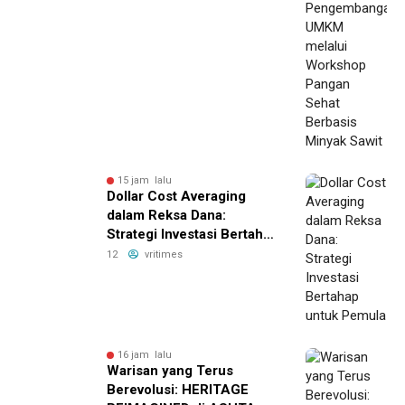
Pangan Sehat Berbasis
Minyak Sawit
15 jam lalu
Dollar Cost Averaging
dalam Reksa Dana:
Strategi Investasi Bertahap
untuk Pemula
12
vritimes
16 jam lalu
Warisan yang Terus
Berevolusi: HERITAGE