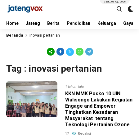
Sabtu, 08 Agu 2026
Home
Jateng
Berita
Pendidikan
Keluarga
Gaya H
Beranda
inovasi pertanian
Tag : inovasi pertanian
1 tahun lalu
KKN MMK Posko 10 UIN
Walisongo Lakukan Kegiatan
Engage and Empower
Tingkatkan Kesadaran
Masyarakat tentang
Teknologi Pertanian Ozone
17
Redaksi