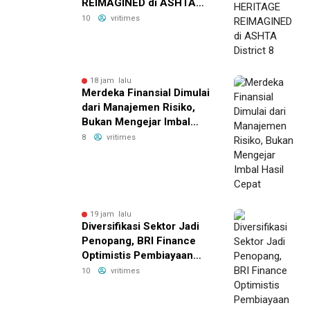
REIMAGINED di ASHTA
District 8
10
vritimes
18 jam lalu
Merdeka Finansial Dimulai
dari Manajemen Risiko,
Bukan Mengejar Imbal
Hasil Cepat
8
vritimes
19 jam lalu
Diversifikasi Sektor Jadi
Penopang, BRI Finance
Optimistis Pembiayaan
Alat Berat Berlanjut hingga
10
vritimes
Akhir 2026