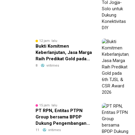
12 jam lalu
Bukti Komitmen
Keberlanjutan, Jasa Marga
Raih Predikat Gold pada
6th TJSL & CSR Award
8
vritimes
2026
15 jam lalu
PT RPN, Entitas PTPN
Group bersama BPDP
Dukung Pengembangan
UMKM melalui Workshop
11
vritimes