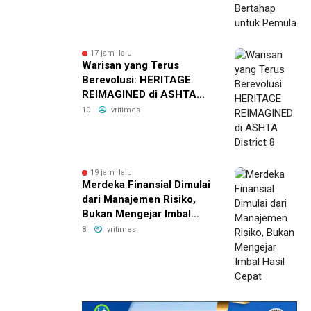
17 jam lalu
Warisan yang Terus
Berevolusi: HERITAGE
REIMAGINED di ASHTA
District 8
10
vritimes
19 jam lalu
Merdeka Finansial Dimulai
dari Manajemen Risiko,
Bukan Mengejar Imbal
Hasil Cepat
8
vritimes