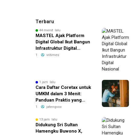
Terbaru
44 menit lalu
MASTEL Ajak Platform
Digital Global Ikut Bangun
Infrastruktur Digital
Nasional
1
vritimes
1 jam lalu
Cara Daftar Coretax untuk
UMKM dalam 3 Menit:
Panduan Praktis yang
Bikin Bisnis Anda Lebih
1
jatengvox
Efisien!
13 jam lalu
Didukung Sri Sultan
Hamengku Buwono X,