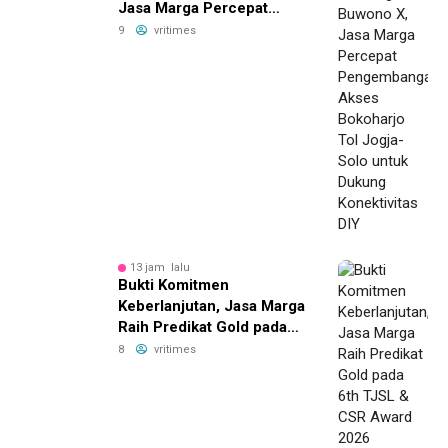
Jasa Marga Percepat
Pengembangan Akses
9
vritimes
Bokoharjo Tol Jogja-Solo
untuk Dukung Konektivitas
DIY
13 jam lalu
Bukti Komitmen
Keberlanjutan, Jasa Marga
Raih Predikat Gold pada
6th TJSL & CSR Award
8
vritimes
2026