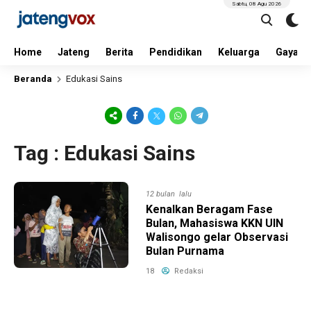
Sabtu, 08 Agu 2026
Home
Jateng
Berita
Pendidikan
Keluarga
Gaya H
Beranda
Edukasi Sains
Tag : Edukasi Sains
12 bulan lalu
Kenalkan Beragam Fase
Bulan, Mahasiswa KKN UIN
Walisongo gelar Observasi
Bulan Purnama
18
Redaksi