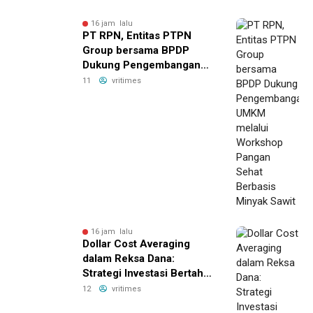
16 jam lalu
PT RPN, Entitas PTPN
Group bersama BPDP
Dukung Pengembangan
UMKM melalui Workshop
11
vritimes
Pangan Sehat Berbasis
Minyak Sawit
16 jam lalu
Dollar Cost Averaging
dalam Reksa Dana:
Strategi Investasi Bertahap
untuk Pemula
12
vritimes