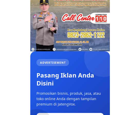
ADVERTISEMENT
Pasang Iklan Anda
Disini
Promosikan bisnis, produk, jasa, atau
toko online Anda dengan tampilan
premium di JatengVox.