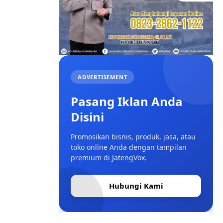
ADVERTISEMENT
Pasang Iklan Anda
Disini
Promosikan bisnis, produk, jasa, atau
toko online Anda dengan tampilan
premium di JatengVox.
Hubungi Kami