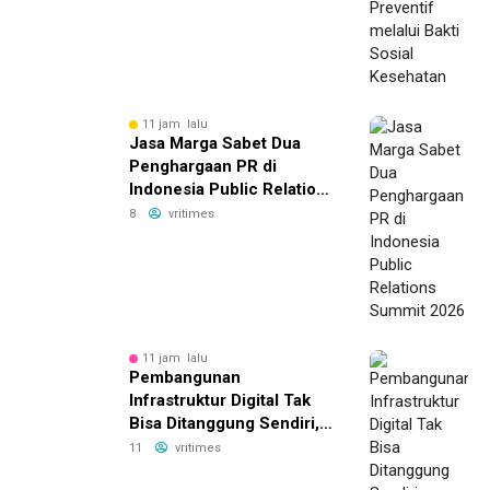
11 jam lalu
Jasa Marga Sabet Dua
Penghargaan PR di
Indonesia Public Relations
Summit 2026
8
vritimes
11 jam lalu
Pembangunan
Infrastruktur Digital Tak
Bisa Ditanggung Sendiri,
MASTEL Ajak OTT Global
11
vritimes
Berkontribusi