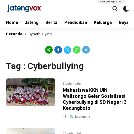
Sabtu, 08 Agu 2026
Home
Jateng
Berita
Pendidikan
Keluarga
Gaya H
Beranda
Cyberbullying
Tag : Cyberbullying
8 bulan lalu
Mahasiswa KKN UIN
Walisongo Gelar Sosialisasi
Cyberbullying di SD Negeri 3
Kedungboto
18
jatengvox
10 bulan lalu