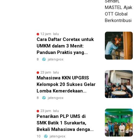
12 jam lalu
Cara Daftar Coretax untuk
UMKM dalam 3 Menit:
Panduan Praktis yang
Bikin Bisnis Anda Lebih
8
jatengvox
Efisien!
23 jam lalu
Mahasiswa KKN UPGRIS
Kelompok 20 Sukses Gelar
Lomba Kemerdekaan
Penuh Ceria di Kranggan
8
jatengvox
Ambarawa
23 jam lalu
Penarikan PLP UMS di
SMK Batik 1 Surakarta,
Bekali Mahasiswa dengan
Pengalaman Nyata Dunia
10
jatengvox