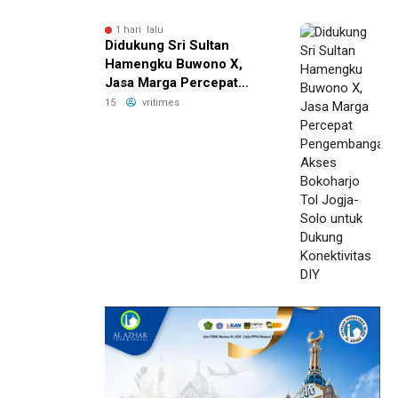
Pendidikan
1 hari lalu
Didukung Sri Sultan
Hamengku Buwono X,
Jasa Marga Percepat
Pengembangan Akses
15
vritimes
Bokoharjo Tol Jogja-Solo
untuk Dukung Konektivitas
DIY