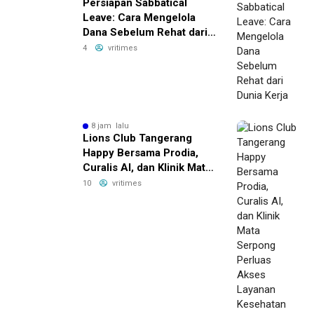
Persiapan Sabbatical
Leave: Cara Mengelola
Dana Sebelum Rehat dari
Dunia Kerja
4
vritimes
8 jam lalu
Lions Club Tangerang
Happy Bersama Prodia,
Curalis AI, dan Klinik Mata
Serpong Perluas Akses
10
vritimes
Layanan Kesehatan
Preventif melalui Bakti
Sosial Kesehatan