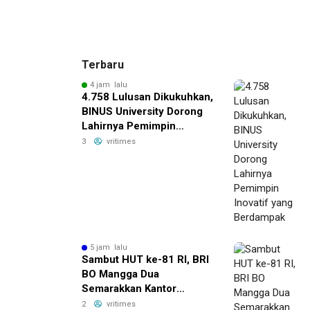
Terbaru
4 jam lalu
4.758 Lulusan Dikukuhkan,
BINUS University Dorong
Lahirnya Pemimpin
Inovatif yang Berdampak
3
vritimes
5 jam lalu
Sambut HUT ke-81 RI, BRI
BO Mangga Dua
Semarakkan Kantor
dengan Nuansa Merah
2
vritimes