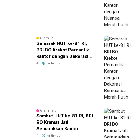
Putih
6 jam lalu
Semarak HUT ke-81 RI,
BRI BO Krekot Percantik
Kantor dengan Dekorasi
Bernuansa Merah Putih
4
vritimes
6 jam lalu
Sambut HUT ke-81 RI, BRI
BO Kramat Jati
Semarakkan Kantor
dengan Dekorasi Merah
4
vritimes