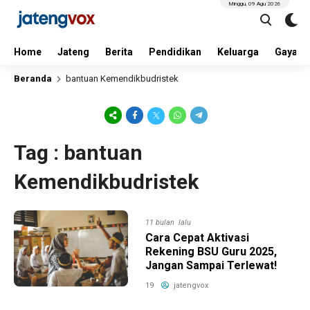
Minggu, 09 Agu 2026
Home
Jateng
Berita
Pendidikan
Keluarga
Gaya H
Beranda
bantuan Kemendikbudristek
Tag : bantuan
Kemendikbudristek
11 bulan lalu
Cara Cepat Aktivasi
Rekening BSU Guru 2025,
Jangan Sampai Terlewat!
19
jatengvox