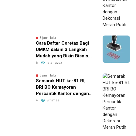
Putih
8 jam lalu
Cara Daftar Coretax Bagi
UMKM dalam 3 Langkah
Mudah yang Bikin Bisnis
Anda Lebih
6
jatengvox
Menguntungkan!
8 jam lalu
Semarak HUT ke-81 RI,
BRI BO Kemayoran
Percantik Kantor dengan
Dekorasi Merah Putih
4
vritimes