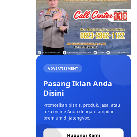
ADVERTISEMENT
Pasang Iklan Anda
Disini
Promosikan bisnis, produk, jasa, atau
toko online Anda dengan tampilan
premium di JatengVox.
Hubungi Kami