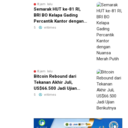
8 jam lalu
Semarak HUT ke-81 RI,
BRI BO Kelapa Gading
Percantik Kantor dengan
Nuansa Merah Putih
5
vritimes
8 jam lalu
Bitcoin Rebound dari
Tekanan Akhir Juli,
US$66.500 Jadi Ujian
Berikutnya
5
vritimes