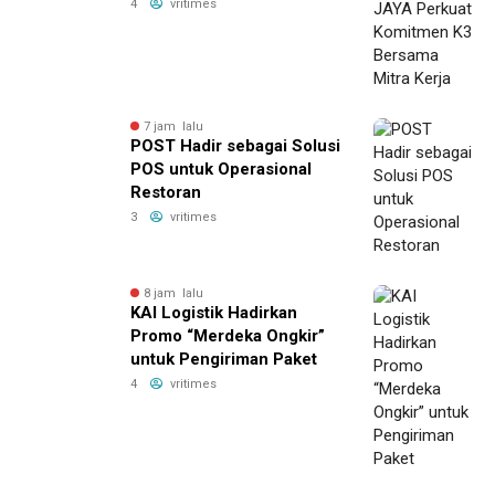
Bersama Mitra Kerja
4
vritimes
7 jam lalu
POST Hadir sebagai Solusi
POS untuk Operasional
Restoran
3
vritimes
8 jam lalu
KAI Logistik Hadirkan
Promo “Merdeka Ongkir”
untuk Pengiriman Paket
4
vritimes