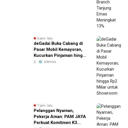
6 jam lalu
deGadai Buka Cabang di
Pasar Mobil Kemayoran,
Kucurkan Pinjaman hingga
Rp2 Miliar untuk
2
vritimes
Showroom
7 jam lalu
Pelanggan Nyaman,
Pekerja Aman: PAM JAYA
Perkuat Komitmen K3