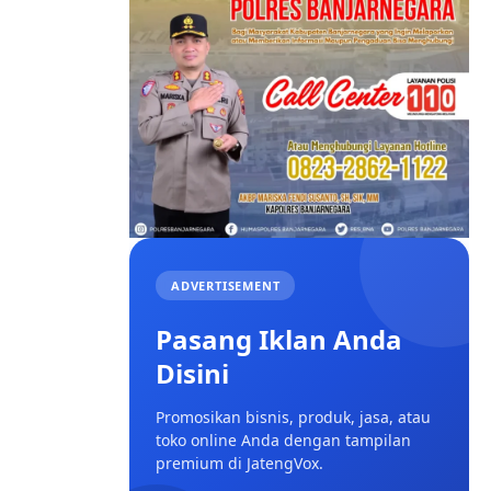
ADVERTISEMENT
Pasang Iklan Anda
Disini
Promosikan bisnis, produk, jasa, atau
toko online Anda dengan tampilan
premium di JatengVox.