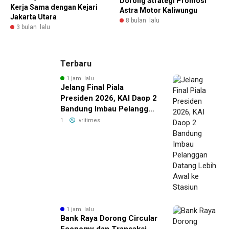
Dorong Strategi Promosi
Kerja Sama dengan Kejari
Astra Motor Kaliwungu
Jakarta Utara
8 bulan lalu
3 bulan lalu
Terbaru
1 jam lalu
Jelang Final Piala
Presiden 2026, KAI Daop 2
Bandung Imbau Pelanggan
Datang Lebih Awal ke
1
vritimes
Stasiun
1 jam lalu
Bank Raya Dorong Circular
Economy dan Transaksi