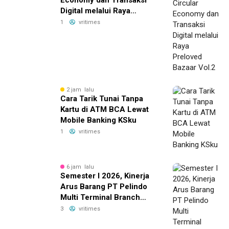
Digital melalui Raya
Preloved Bazaar Vol.2
1
vritimes
2 jam lalu
Cara Tarik Tunai Tanpa
Kartu di ATM BCA Lewat
Mobile Banking KSku
1
vritimes
6 jam lalu
Semester I 2026, Kinerja
Arus Barang PT Pelindo
Multi Terminal Branch
Tanjung Emas Meningkat
3
vritimes
13%