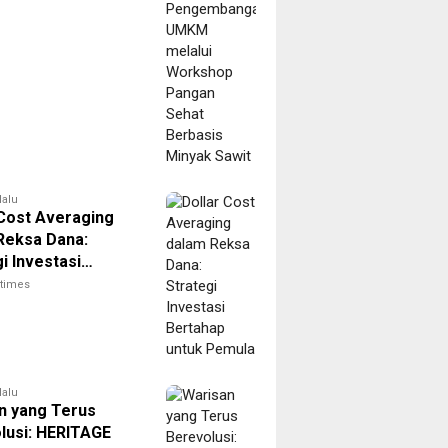
 Sehat Berbasis
 Sawit
lalu
 Cost Averaging
Reksa Dana:
i Investasi
ap untuk Pemula
itimes
lalu
n yang Terus
lusi: HERITAGE