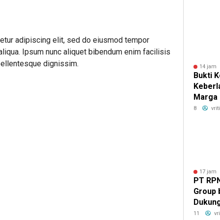
etur adipiscing elit, sed do eiusmod tempor
 aliqua. Ipsum nunc aliquet bibendum enim facilisis
 pellentesque dignissim.
14 jam 
Bukti 
Keberl
Marga 
Gold p
8
vri
CSR Aw
17 jam 
PT RPN
Group
Dukun
UMKM m
11
vr