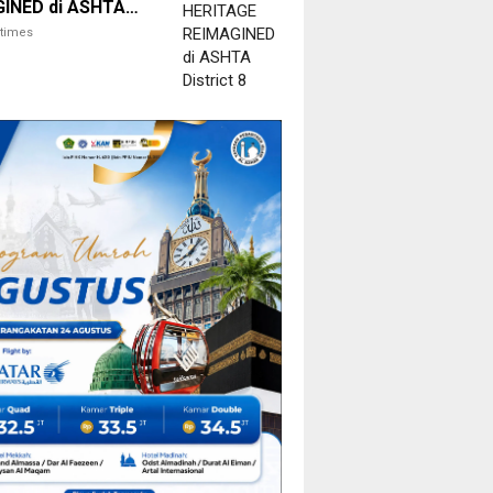
INED di ASHTA
t 8
itimes