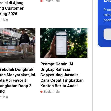
1 bulan lalu
sial di Ajang
ng Customer
Prom
ring 2026
toko
prem
n lalu
Prompt Gemini AI
Ungkap Rahasia
 Sekolah Dongkrak
Copywriting Jurnalis:
tas Masyarakat, Ini
Cara Cepat Tingkatkan
ta Api Favorit
Konten Berita Anda!
angkatan Daop 2
ung
3 bulan lalu
n lalu