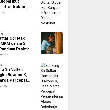
 Global Ikut
 Infrastruktur
 Nasional
times
alu
aftar Coretax
UMKM dalam 3
 Panduan Praktis
kin Bisnis Anda
engvox
fisien!
lalu
g Sri Sultan
gku Buwono X,
arga Percepat
mbangan Akses
itimes
rjo Tol Jogja-
ntuk Dukung
ivitas DIY