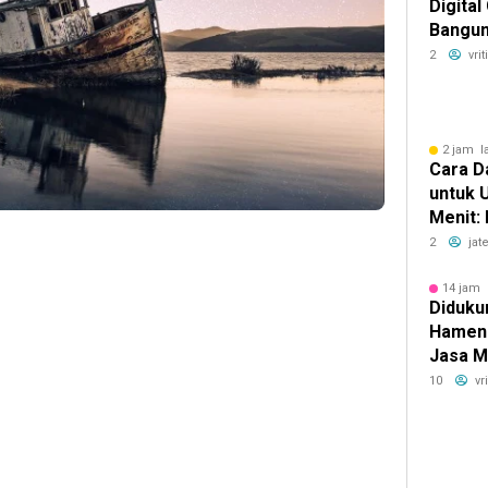
Digital
Bangun
Digital
2
vri
2 jam l
Cara D
untuk 
Menit:
yang Bi
2
jat
Lebih E
14 jam 
Didukun
Hamen
Jasa M
Penge
10
vr
Bokoha
Solo u
Konekt