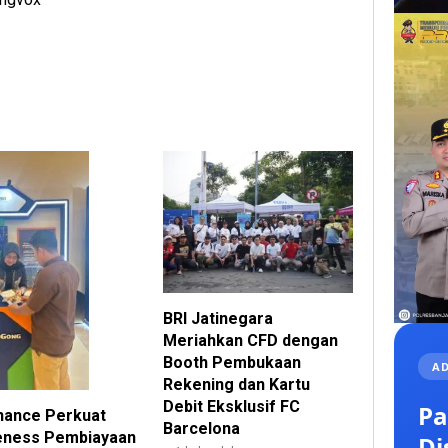
BRI Jatinegara
Meriahkan CFD dengan
Booth Pembukaan
AD
Rekening dan Kartu
Debit Eksklusif FC
Pa
inance Perkuat
Barcelona
ness Pembiayaan
Di