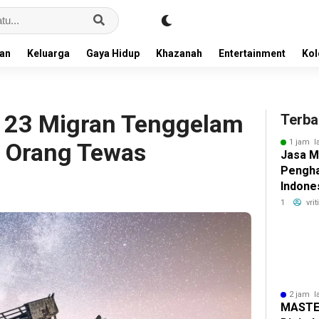
an
Keluarga
Gaya Hidup
Khazanah
Entertainment
Ko
 23 Migran Tenggelam
Terba
1 jam l
2 Orang Tewas
Jasa M
Pengha
Indones
Relati
1
vri
2 jam l
MASTEL