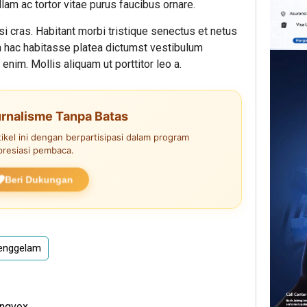
lam ac tortor vitae purus faucibus ornare.
lisi cras. Habitant morbi tristique senectus et netus
n hac habitasse platea dictumst vestibulum
enim. Mollis aliquam ut porttitor leo a.
rnalisme Tanpa Batas
kel ini dengan berpartisipasi dalam program
presiasi pembaca.
Beri Dukungan
enggelam
engvox