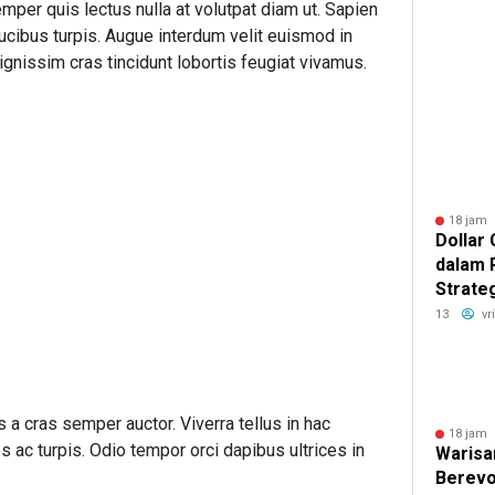
Pangan
mper quis lectus nulla at volutpat diam ut. Sapien
Minyak
ucibus turpis. Augue interdum velit euismod in
gnissim cras tincidunt lobortis feugiat vivamus.
18 jam 
Dollar
dalam 
Strateg
Bertah
13
vr
s a cras semper auctor. Viverra tellus in hac
18 jam 
 ac turpis. Odio tempor orci dapibus ultrices in
Warisa
Berevo