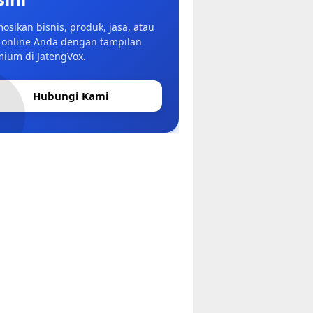
osikan bisnis, produk, jasa, atau
 online Anda dengan tampilan
ium di JatengVox.
Hubungi Kami