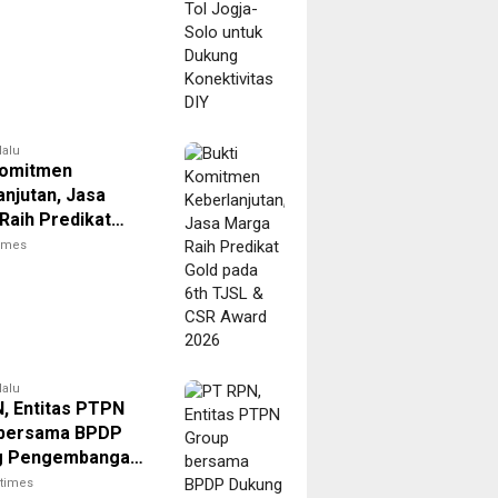
lalu
Komitmen
anjutan, Jasa
Raih Predikat
ada 6th TJSL &
times
ard 2026
lalu
, Entitas PTPN
 bersama BPDP
g Pengembangan
elalui Workshop
itimes