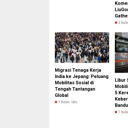
Komer
LiuGo
Gathe
3 bula
Migrasi Tenaga Kerja
India ke Jepang: Peluang
Libur
Mobilitas Sosial di
Mobili
Tengah Tantangan
5 Kere
Global
Keber
1 bulan lalu
Band
1 bula