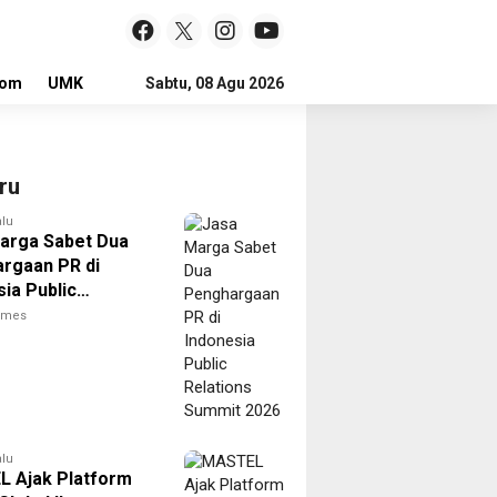
lom
UMKM
LOKER
Sabtu, 08 Agu 2026
ru
alu
arga Sabet Dua
rgaan PR di
ia Public
ons Summit 2026
times
alu
 Ajak Platform