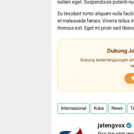
nullam eget. Suspendisse potenti nul
Eu tincidunt tortor aliquam nulla faci
et malesuada fames. Viverra tellus i
rhoncus est. Eget mi proin sed libero 
Dukung Ju
Dukung keberlangsungan arti
a
Internasional
Kuba
News
T
jatengvox
Pos lain oleh jat