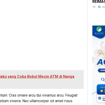
REIMAG
Distric
10
vr
elaku yang Coba Bobol Mesin ATM di Nanga
ntum. Cras ornare arcu dui vivamus arcu. Feugiat
pretium viverra. Nec ullamcorper sit amet risus