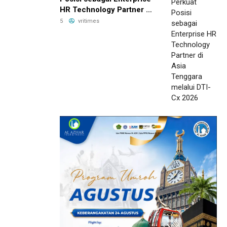
HR Technology Partner di
Asia Tenggara melalui
5
vritimes
DTI-Cx 2026