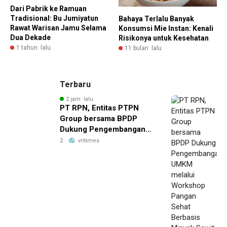
Dari Pabrik ke Ramuan
Tradisional: Bu Jumiyatun
Bahaya Terlalu Banyak
Rawat Warisan Jamu Selama
Konsumsi Mie Instan: Kenali
Dua Dekade
Risikonya untuk Kesehatan
1 tahun lalu
11 bulan lalu
Terbaru
2 jam lalu
PT RPN, Entitas PTPN
Group bersama BPDP
Dukung Pengembangan
UMKM melalui Workshop
2
vritimes
Pangan Sehat Berbasis
Minyak Sawit