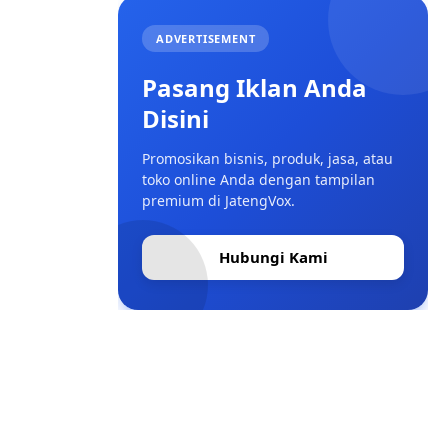
ADVERTISEMENT
Pasang Iklan Anda
Disini
Promosikan bisnis, produk, jasa, atau
toko online Anda dengan tampilan
premium di JatengVox.
Hubungi Kami