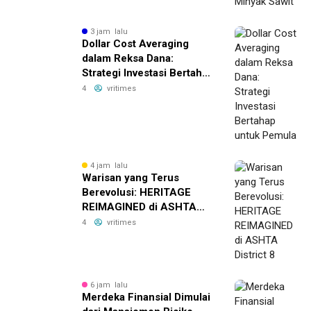
3 jam lalu
Dollar Cost Averaging
dalam Reksa Dana:
Strategi Investasi Bertahap
untuk Pemula
4
vritimes
4 jam lalu
Warisan yang Terus
Berevolusi: HERITAGE
REIMAGINED di ASHTA
District 8
4
vritimes
6 jam lalu
Merdeka Finansial Dimulai