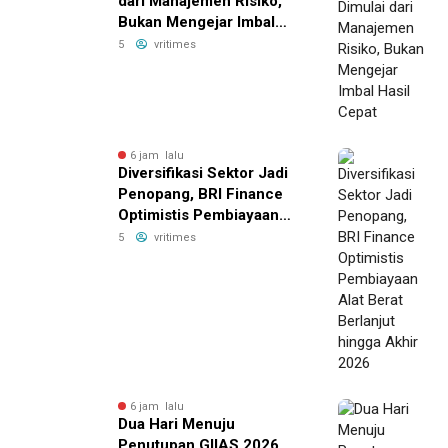
dari Manajemen Risiko,
Bukan Mengejar Imbal
Hasil Cepat
5
vritimes
6 jam lalu
Diversifikasi Sektor Jadi
Penopang, BRI Finance
Optimistis Pembiayaan
Alat Berat Berlanjut hingga
5
vritimes
Akhir 2026
6 jam lalu
Dua Hari Menuju
Penutupan GIIAS 2026,