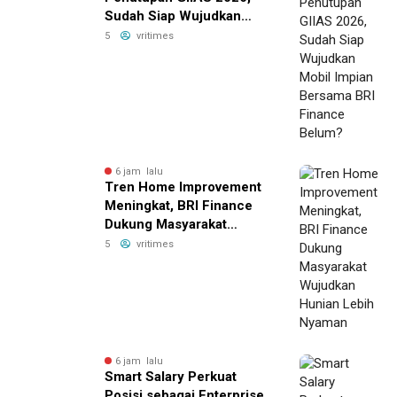
Sudah Siap Wujudkan
Mobil Impian Bersama BRI
5
vritimes
Finance Belum?
6 jam lalu
Tren Home Improvement
Meningkat, BRI Finance
Dukung Masyarakat
Wujudkan Hunian Lebih
5
vritimes
Nyaman
6 jam lalu
Smart Salary Perkuat
Posisi sebagai Enterprise