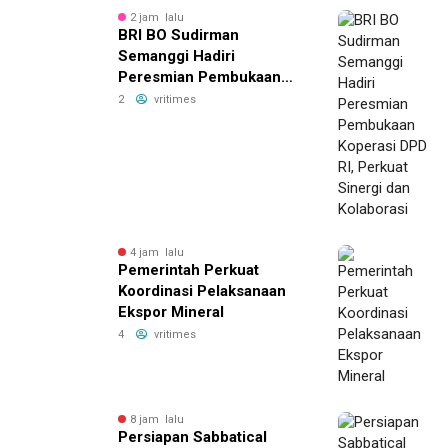
2 jam lalu
BRI BO Sudirman
Semanggi Hadiri
Peresmian Pembukaan
Koperasi DPD RI, Perkuat
2
vritimes
Sinergi dan Kolaborasi
4 jam lalu
Pemerintah Perkuat
Koordinasi Pelaksanaan
Ekspor Mineral
4
vritimes
8 jam lalu
Persiapan Sabbatical