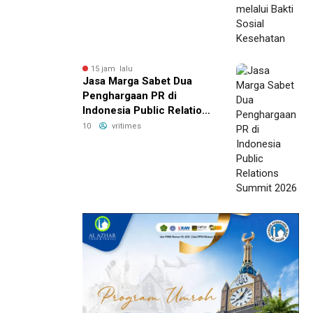
15 jam lalu
Jasa Marga Sabet Dua
Penghargaan PR di
Indonesia Public Relations
Summit 2026
10
vritimes