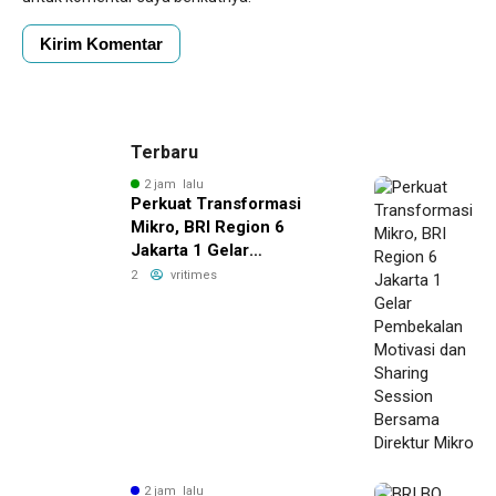
Terbaru
2 jam lalu
Perkuat Transformasi
Mikro, BRI Region 6
Jakarta 1 Gelar
Pembekalan Motivasi dan
2
vritimes
Sharing Session Bersama
Direktur Mikro
2 jam lalu