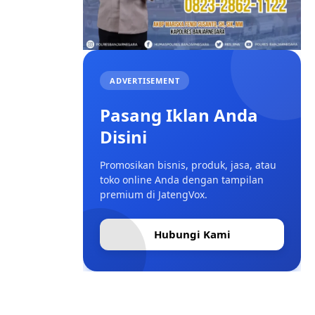
ADVERTISEMENT
Pasang Iklan Anda
Disini
Promosikan bisnis, produk, jasa, atau
toko online Anda dengan tampilan
premium di JatengVox.
Hubungi Kami