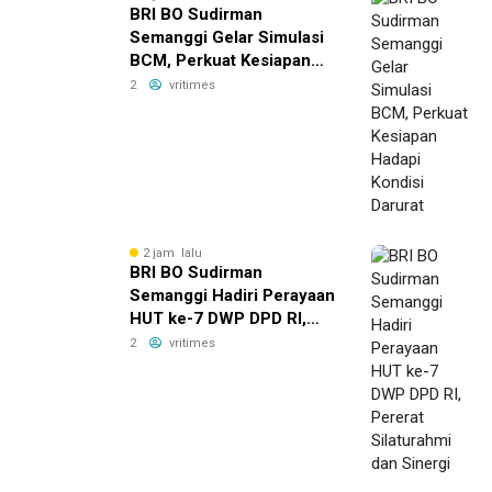
BRI BO Sudirman
Semanggi Gelar Simulasi
BCM, Perkuat Kesiapan
Hadapi Kondisi Darurat
2
vritimes
2 jam lalu
BRI BO Sudirman
Semanggi Hadiri Perayaan
HUT ke-7 DWP DPD RI,
Pererat Silaturahmi dan
2
vritimes
Sinergi