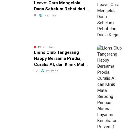
Leave: Cara Mengelola
Dana Sebelum Rehat dari
Dunia Kerja
8
vritimes
12 jam lalu
Lions Club Tangerang
Happy Bersama Prodia,
Curalis AI, dan Klinik Mata
Serpong Perluas Akses
12
vritimes
Layanan Kesehatan
Preventif melalui Bakti
Sosial Kesehatan