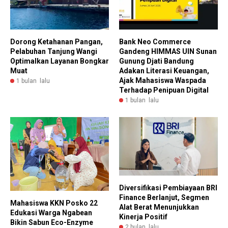
Dorong Ketahanan Pangan,
Bank Neo Commerce
Pelabuhan Tanjung Wangi
Gandeng HIMMAS UIN Sunan
Optimalkan Layanan Bongkar
Gunung Djati Bandung
Muat
Adakan Literasi Keuangan,
Ajak Mahasiswa Waspada
1 bulan lalu
Terhadap Penipuan Digital
1 bulan lalu
Diversifikasi Pembiayaan BRI
Finance Berlanjut, Segmen
Mahasiswa KKN Posko 22
Alat Berat Menunjukkan
Edukasi Warga Ngabean
Kinerja Positif
Bikin Sabun Eco-Enzyme
2 bulan lalu