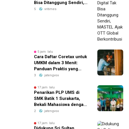
Bisa Ditanggung Sendiri,
MASTEL Ajak OTT Global
5
vritimes
Berkontribusi
5 jam lalu
Cara Daftar Coretax untuk
UMKM dalam 3 Menit:
Panduan Praktis yang
Bikin Bisnis Anda Lebih
3
jatengvox
Efisien!
17 jam lalu
Penarikan PLP UMS di
SMK Batik 1 Surakarta,
Bekali Mahasiswa dengan
Pengalaman Nyata Dunia
2
jatengvox
Pendidikan
17 jam lalu
Didukung Sri Sultan