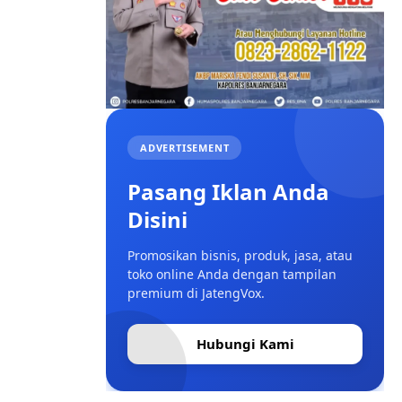
ADVERTISEMENT
Pasang Iklan Anda
Disini
Promosikan bisnis, produk, jasa, atau
toko online Anda dengan tampilan
premium di JatengVox.
Hubungi Kami