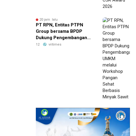
20 jam lalu
PT RPN, Entitas PTPN
Group bersama BPDP
Dukung Pengembangan
UMKM melalui Workshop
12
vritimes
Pangan Sehat Berbasis
Minyak Sawit