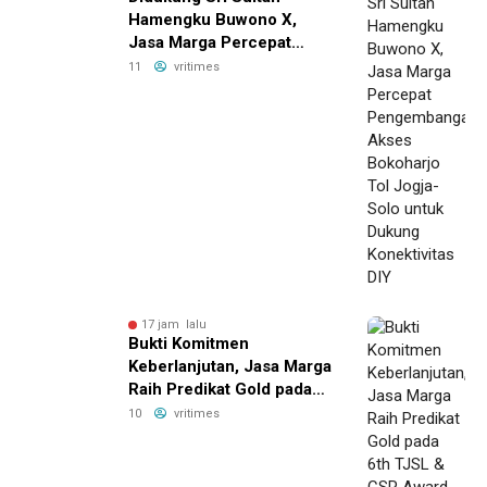
Hamengku Buwono X,
Jasa Marga Percepat
Pengembangan Akses
11
vritimes
Bokoharjo Tol Jogja-Solo
untuk Dukung Konektivitas
DIY
17 jam lalu
Bukti Komitmen
Keberlanjutan, Jasa Marga
Raih Predikat Gold pada
6th TJSL & CSR Award
10
vritimes
2026