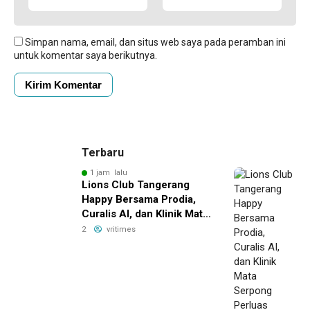
Simpan nama, email, dan situs web saya pada peramban ini
untuk komentar saya berikutnya.
Terbaru
1 jam lalu
Lions Club Tangerang
Happy Bersama Prodia,
Curalis AI, dan Klinik Mata
Serpong Perluas Akses
2
vritimes
Layanan Kesehatan
Preventif melalui Bakti
Sosial Kesehatan