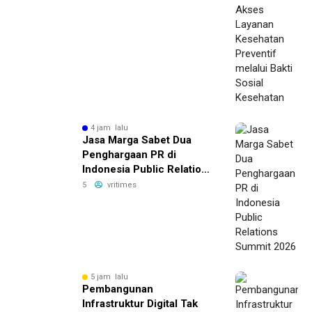
4 jam lalu
Jasa Marga Sabet Dua
Penghargaan PR di
Indonesia Public Relations
Summit 2026
5
vritimes
5 jam lalu
Pembangunan
Infrastruktur Digital Tak