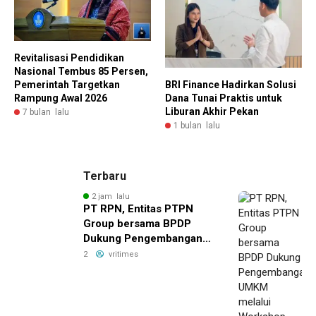
Revitalisasi Pendidikan
Nasional Tembus 85 Persen,
BRI Finance Hadirkan Solusi
Pemerintah Targetkan
Dana Tunai Praktis untuk
Rampung Awal 2026
Liburan Akhir Pekan
7 bulan lalu
1 bulan lalu
Terbaru
2 jam lalu
PT RPN, Entitas PTPN
Group bersama BPDP
Dukung Pengembangan
UMKM melalui Workshop
2
vritimes
Pangan Sehat Berbasis
Minyak Sawit