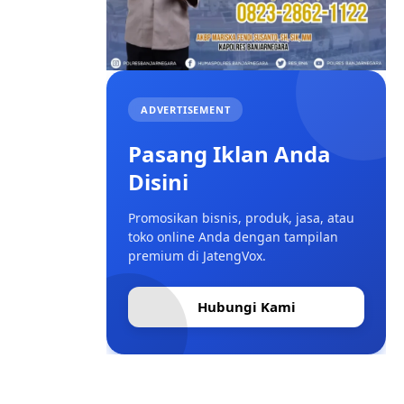
ADVERTISEMENT
Pasang Iklan Anda
Disini
Promosikan bisnis, produk, jasa, atau
toko online Anda dengan tampilan
premium di JatengVox.
Hubungi Kami