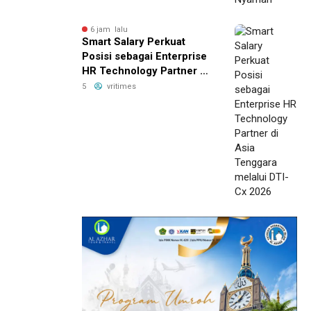
6 jam lalu
Smart Salary Perkuat
Posisi sebagai Enterprise
HR Technology Partner di
Asia Tenggara melalui
5
vritimes
DTI-Cx 2026