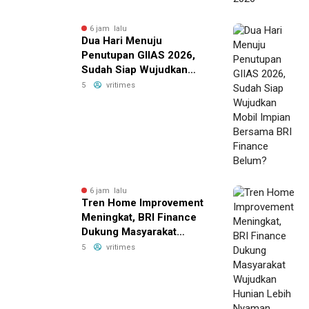
6 jam lalu
Dua Hari Menuju
Penutupan GIIAS 2026,
Sudah Siap Wujudkan
Mobil Impian Bersama BRI
5
vritimes
Finance Belum?
6 jam lalu
Tren Home Improvement
Meningkat, BRI Finance
Dukung Masyarakat
Wujudkan Hunian Lebih
5
vritimes
Nyaman