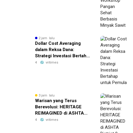
2 jam lalu
Dollar Cost Averaging
dalam Reksa Dana:
Strategi Investasi Bertahap
untuk Pemula
4
vritimes
3 jam lalu
Warisan yang Terus
Berevolusi: HERITAGE
REIMAGINED di ASHTA
District 8
4
vritimes