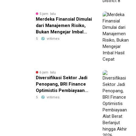
5 jam lalu
Merdeka Finansial Dimulai
dari Manajemen Risiko,
Bukan Mengejar Imbal
Hasil Cepat
5
vritimes
6 jam lalu
Diversifikasi Sektor Jadi
Penopang, BRI Finance
Optimistis Pembiayaan
Alat Berat Berlanjut hingga
5
vritimes
Akhir 2026