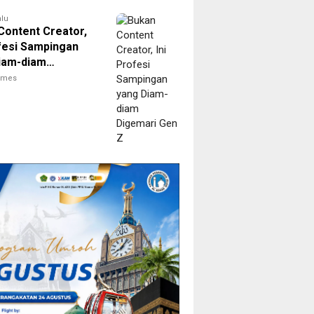
alu
Content Creator,
ofesi Sampingan
iam-diam
ri Gen Z
times