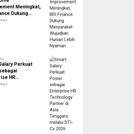
Home
ement Meningkat,
nance Dukung
akat Wujudkan
times
 Lebih Nyaman
alu
Salary Perkuat
 sebagai
rise HR
logy Partner di
times
enggara melalui
 2026