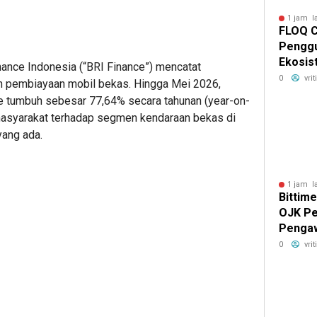
1 jam l
FLOQ C
Penggu
Ekosis
inance Indonesia (“BRI Finance”) mencatat
Chain 
0
vri
n pembiayaan mobil bekas. Hingga Mei 2026,
 tumbuh sebesar 77,64% secara tahunan (year-on-
 masyarakat terhadap segmen kendaraan bekas di
yang ada.
1 jam l
Bittim
OJK Pe
Pengaw
Platfo
0
vri
Izin