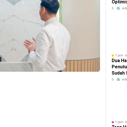
Optimi
Alat Be
0
vri
hingga
1 jam l
Dua Ha
Penutu
Sudah 
Mobil 
0
vri
BRI Fi
1 jam l