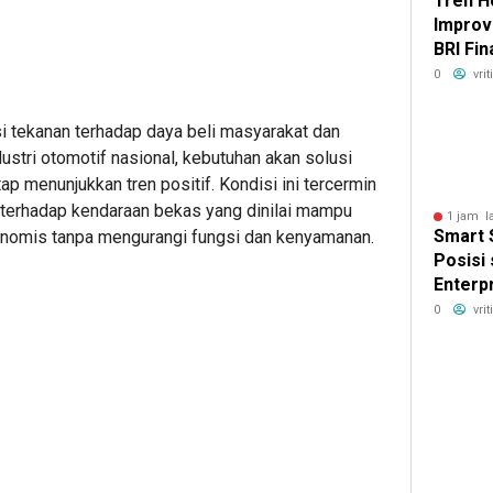
Tren 
Improv
BRI Fi
Masyar
0
vri
Hunian
si tekanan terhadap daya beli masyarakat dan
ustri otomotif nasional, kebutuhan akan solusi
ap menunjukkan tren positif. Kondisi ini tercermin
 terhadap kendaraan bekas yang dinilai mampu
1 jam l
Smart 
konomis tanpa mengurangi fungsi dan kenyamanan.
Posisi
Enterp
Techno
0
vri
Asia T
DTI-Cx