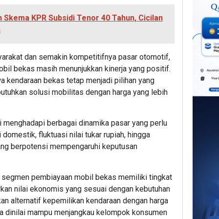
 Skema KPR Subsidi Tenor 40 Tahun, Cicilan
n
arakat dan semakin kompetitifnya pasar otomotif,
il bekas masih menunjukkan kinerja yang positif.
 kendaraan bekas tetap menjadi pilihan yang
tuhkan solusi mobilitas dengan harga yang lebih
ni menghadapi berbagai dinamika pasar yang perlu
domestik, fluktuasi nilai tukar rupiah, hingga
ang berpotensi mempengaruhi keputusan
i segmen pembiayaan mobil bekas memiliki tingkat
kan nilai ekonomis yang sesuai dengan kebutuhan
kan alternatif kepemilikan kendaraan dengan harga
juga dinilai mampu menjangkau kelompok konsumen