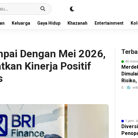
an
Keluarga
Gaya Hidup
Khazanah
Entertainment
Ko
mpai Dengan Mei 2026,
Terba
45 meni
tkan Kinerja Positif
Merdek
Dimula
s
Risiko
Imbal H
0
vri
1 jam l
Diversi
Penopa