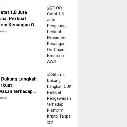
alu
atat 1,8 Juta
na, Perkuat
tem Keuangan On-
Bersama AWS
times
alu
e Dukung Langkah
rkuat
asan terhadap
rm Kripto Tanpa
times