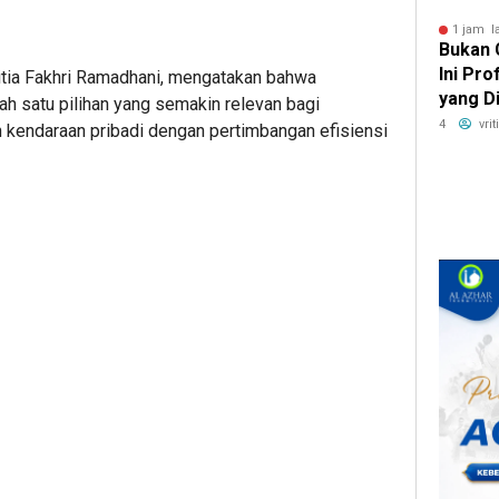
1 jam l
Bukan 
Ini Pr
itia Fakhri Ramadhani, mengatakan bahwa
yang D
ah satu pilihan yang semakin relevan bagi
Digema
4
vri
kendaraan pribadi dengan pertimbangan efisiensi