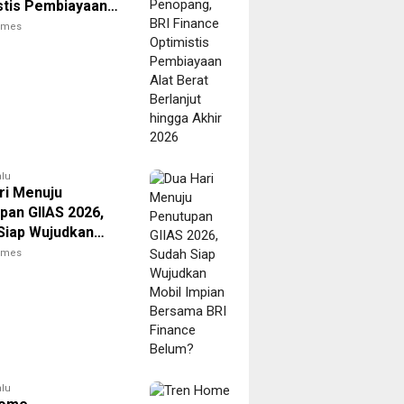
stis Pembiayaan
rat Berlanjut
times
 Akhir 2026
alu
ri Menuju
pan GIIAS 2026,
Siap Wujudkan
Impian Bersama
times
nance Belum?
alu