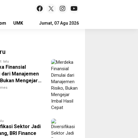
lom
UMKM
LOKER
Jumat, 07 Agu 2026
ru
t lalu
a Finansial
i dari Manajemen
, Bukan Mengejar
asil Cepat
times
alu
fikasi Sektor Jadi
ng, BRI Finance