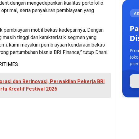
udent dengan mengedepankan kualitas portofolio
 optimal, serta penyaluran pembiayaan yang
AD
Pa
pek pembiayaan mobil bekas kedepannya. Dengan
Di
 masih tinggi dan karakteristik segmen yang
onomi, kami meyakini pembiayaan kendaraan bekas
Prom
rong pertumbuhan bisnis BRI Finance,” tutup Dhani.
toko
prem
RITIMES
rasi dan Berinovasi, Perwakilan Pekerja BRI
ta Kreatif Festival 2026