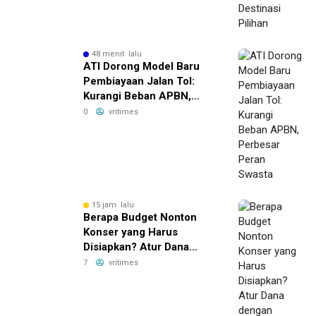
48 menit lalu
ATI Dorong Model Baru
Pembiayaan Jalan Tol:
Kurangi Beban APBN,
Perbesar Peran Swasta
0
vritimes
15 jam lalu
Berapa Budget Nonton
Konser yang Harus
Disiapkan? Atur Dana
dengan Deposito FLEXI
7
vritimes