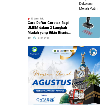
23 jam lalu
Cara Daftar Coretax Bagi
UMKM dalam 3 Langkah
Mudah yang Bikin Bisnis
Anda Lebih
10
jatengvox
Menguntungkan!