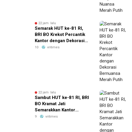
22 jam lalu
Semarak HUT ke-81 RI,
BRI BO Krekot Percantik
Kantor dengan Dekorasi
Bernuansa Merah Putih
10
vritimes
22 jam lalu
Sambut HUT ke-81 RI, BRI
BO Kramat Jati
Semarakkan Kantor
dengan Dekorasi Merah
9
vritimes
Putih