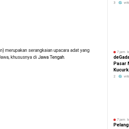
Tanjun
3
vri
13%
n) merupakan serangkaian upacara adat yang
7 jam l
deGada
 Jawa, khususnya di
Jawa Tengah
.
Pasar 
Kucurk
hingga 
2
vri
Showr
7 jam l
Pelang