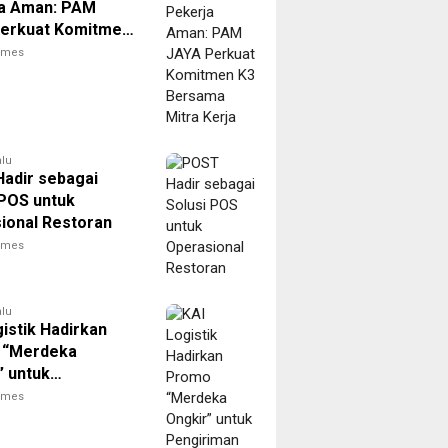
a Aman: PAM
erkuat Komitmen
sama Mitra Kerja
times
alu
adir sebagai
 POS untuk
ional Restoran
times
alu
istik Hadirkan
 “Merdeka
” untuk
iman Paket
times