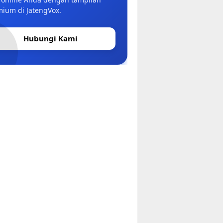
ium di JatengVox.
Hubungi Kami