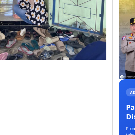
AD
Pa
Di
Prom
toko