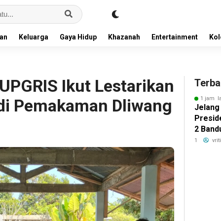
an
Keluarga
Gaya Hidup
Khazanah
Entertainment
Ko
PGRIS Ikut Lestarikan
Terba
1 jam l
 di Pemakaman Dliwang
Jelang 
Presid
2 Band
Pelang
1
vri
Awal k