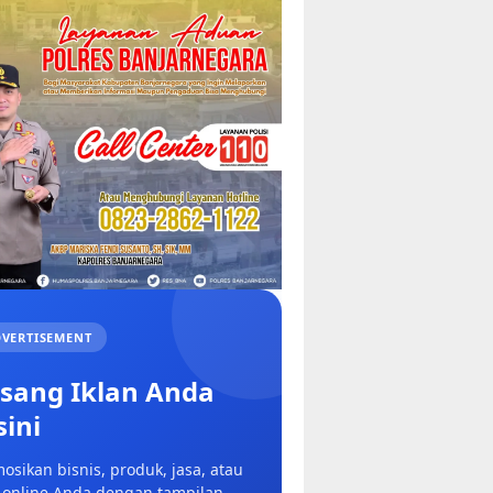
VERTISEMENT
sang Iklan Anda
sini
osikan bisnis, produk, jasa, atau
 online Anda dengan tampilan