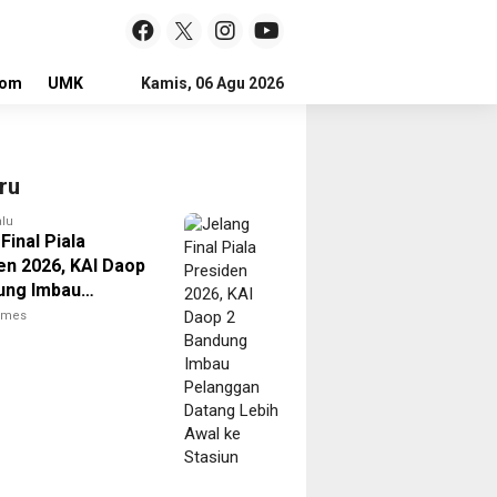
lom
UMKM
LOKER
Kamis, 06 Agu 2026
ru
alu
Final Piala
en 2026, KAI Daop
ung Imbau
gan Datang Lebih
times
e Stasiun