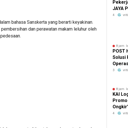
Pekerj
JAYA P
K3 Ber
4
vri
alam bahasa Sanskerta yang berarti keyakinan.
 pembersihan dan perawatan makam leluhur oleh
i pedesaan.
8 jam l
POST H
Solusi
Operas
3
vri
8 jam l
KAI Log
Promo
Ongkir
Pengir
4
vri