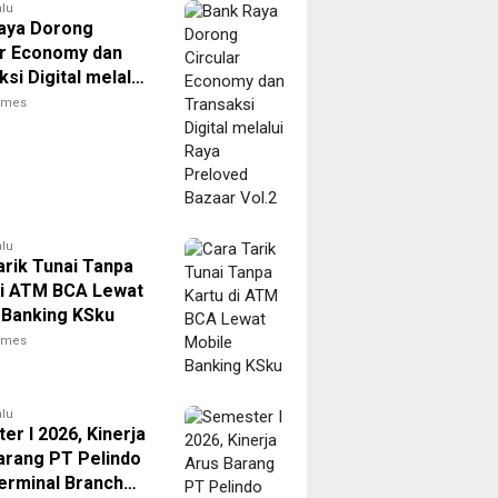
alu
aya Dorong
ar Economy dan
si Digital melalui
reloved Bazaar
times
alu
arik Tunai Tanpa
di ATM BCA Lewat
 Banking KSku
times
alu
r I 2026, Kinerja
arang PT Pelindo
Terminal Branch