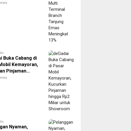
g Emas Meningkat
times
alu
i Buka Cabang di
Mobil Kemayoran,
an Pinjaman
Rp2 Miliar untuk
times
oom
alu
gan Nyaman,