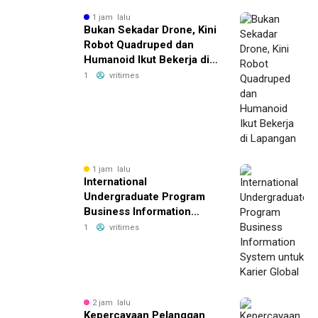
1 jam lalu
Bukan Sekadar Drone, Kini
Robot Quadruped dan
Humanoid Ikut Bekerja di
Lapangan
1
vritimes
1 jam lalu
International
Undergraduate Program
Business Information
System untuk Karier
1
vritimes
Global
2 jam lalu
Kepercayaan Pelanggan