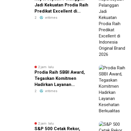
Jadi Kekuatan Prodia Raih
Predikat Excellent di
Indonesia Original Brand
2
vritimes
2026
2 jam lalu
Prodia Raih SBBI Award,
Tegaskan Komitmen
Hadirkan Layanan
Kesehatan Berkualitas
2
vritimes
2 jam lalu
S&P 500 Cetak Rekor,