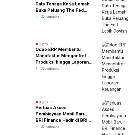
Data Tenaga Kerja Lemah
Buka Peluang The Fed
Lebih Dovish
2
vritimes
3 jam lalu
Odoo ERP Membantu
Manufaktur Mengontrol
Produksi hingga Laporan
Keuangan
3
vritimes
4 jam lalu
Perluas Akses
Pembiayaan Mobil Baru,
BRI Finance Hadir di BRI
Consumer Expo Goes to
3
vritimes
Summarecon Bekasi