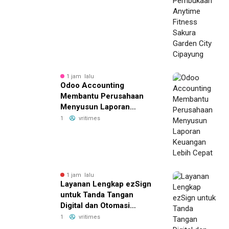
1 jam lalu
Odoo Accounting
Membantu Perusahaan
Menyusun Laporan
Keuangan Lebih Cepat
1
vritimes
1 jam lalu
Layanan Lengkap ezSign
untuk Tanda Tangan
Digital dan Otomasi
Dokumen
1
vritimes