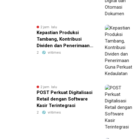
2 jam lalu
Kepastian Produksi
Tambang, Kontribusi
Dividen dan Penerimaan
Guna Perkuat Kedaulatan
2
vritimes
2 jam lalu
POST Perkuat Digitalisasi
Retail dengan Software
Kasir Terintegrasi
2
vritimes