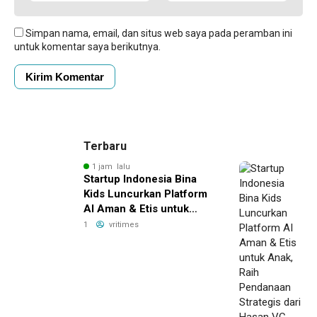
Simpan nama, email, dan situs web saya pada peramban ini
untuk komentar saya berikutnya.
Terbaru
1 jam lalu
Startup Indonesia Bina
Kids Luncurkan Platform
AI Aman & Etis untuk
Anak, Raih Pendanaan
1
vritimes
Strategis dari Hasan VC
Singapura