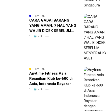
1 jam lalu
CARA GADAI BARANG
YANG AMAN: 7 HAL YANG
WAJIB DICEK SEBELUM
MENYERAHKAN ASET
1
vritimes
1 jam lalu
Anytime Fitness Asia
Resmikan Klub ke-600 di
Asia, Indonesia Rayakan
dengan Pembukaan
1
vritimes
Anytime Fitness Sakura
Garden City Cipayung