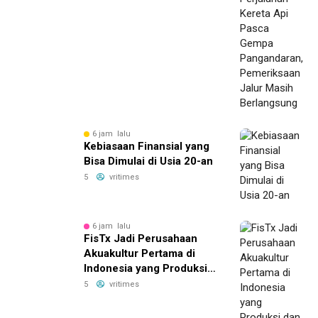
Pangandaran,
Pemeriksaan Jalur Masih
Berlangsung
6 jam lalu
Kebiasaan Finansial yang
Bisa Dimulai di Usia 20-an
5
vritimes
6 jam lalu
FisTx Jadi Perusahaan
Akuakultur Pertama di
Indonesia yang Produksi
dan Terapkan Teknologi
5
vritimes
Nano untuk Atasi EHP,
AHPND, WSSV hingga