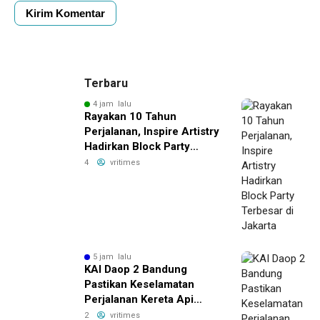
Terbaru
4 jam lalu
Rayakan 10 Tahun
Perjalanan, Inspire Artistry
Hadirkan Block Party
Terbesar di Jakarta
4
vritimes
5 jam lalu
KAI Daop 2 Bandung
Pastikan Keselamatan
Perjalanan Kereta Api
Pasca Gempa
2
vritimes