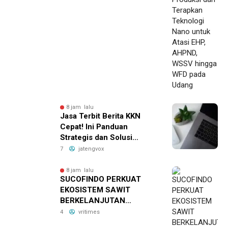
WFD pada Udang
8 jam lalu
Jasa Terbit Berita KKN
Cepat! Ini Panduan
Strategis dan Solusi
Publikasi Media Online
7
jatengvox
8 jam lalu
SUCOFINDO PERKUAT
EKOSISTEM SAWIT
BERKELANJUTAN
MELALUI CIRCULAR
4
vritimes
ECONOMY