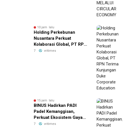
10 jam lalu
Holding Perkebunan
Nusantara Perkuat
Kolaborasi Global, PT RPN
Terima Kunjungan Duke
7
vritimes
Corporate Education
15 jam lalu
BINUS Hadirkan PADI
Padel Kemanggisan,
Perkuat Ekosistem Gaya
Hidup Aktif dan
7
vritimes