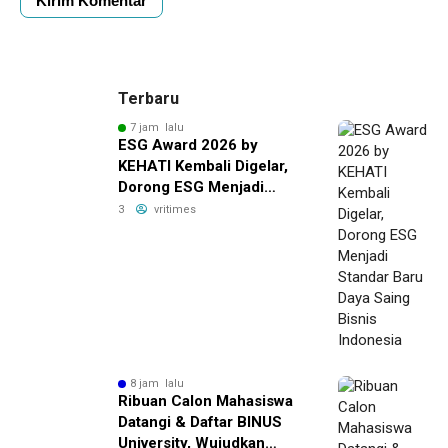
Terbaru
7 jam lalu
ESG Award 2026 by
KEHATI Kembali Digelar,
Dorong ESG Menjadi
Standar Baru Daya Saing
3
vritimes
Bisnis Indonesia
8 jam lalu
Ribuan Calon Mahasiswa
Datangi & Daftar BINUS
University, Wujudkan