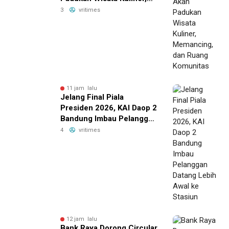
Memancing, dan Ruang
3
vritimes
Komunitas
11 jam lalu
Jelang Final Piala
Presiden 2026, KAI Daop 2
Bandung Imbau Pelanggan
Datang Lebih Awal ke
4
vritimes
Stasiun
12 jam lalu
Bank Raya Dorong Circular