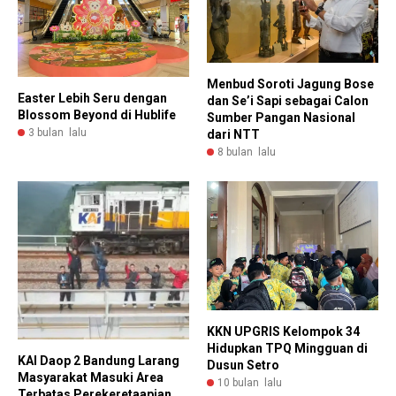
Menbud Soroti Jagung Bose
Easter Lebih Seru dengan
dan Se’i Sapi sebagai Calon
Blossom Beyond di Hublife
Sumber Pangan Nasional
3 bulan lalu
dari NTT
8 bulan lalu
KKN UPGRIS Kelompok 34
Hidupkan TPQ Mingguan di
KAI Daop 2 Bandung Larang
Dusun Setro
Masyarakat Masuki Area
10 bulan lalu
Terbatas Perekeretaapian