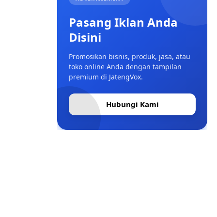
Pasang Iklan Anda
Disini
Promosikan bisnis, produk, jasa, atau
toko online Anda dengan tampilan
premium di JatengVox.
Hubungi Kami