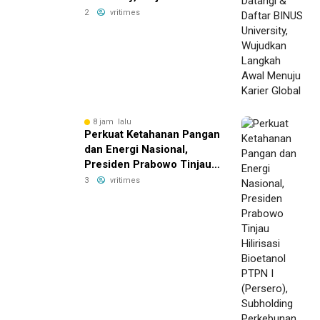
Langkah Awal Menuju
2
vritimes
Karier Global
8 jam lalu
Perkuat Ketahanan Pangan
dan Energi Nasional,
Presiden Prabowo Tinjau
Hilirisasi Bioetanol PTPN I
3
vritimes
(Persero), Subholding
Perkebunan Nusantara