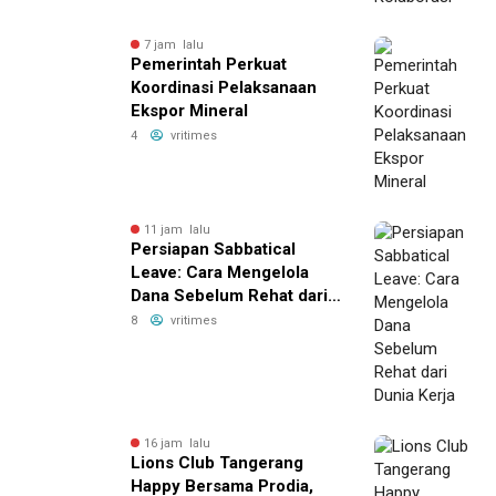
7 jam lalu
Pemerintah Perkuat
Koordinasi Pelaksanaan
Ekspor Mineral
4
vritimes
11 jam lalu
Persiapan Sabbatical
Leave: Cara Mengelola
Dana Sebelum Rehat dari
Dunia Kerja
8
vritimes
16 jam lalu
Lions Club Tangerang
Happy Bersama Prodia,