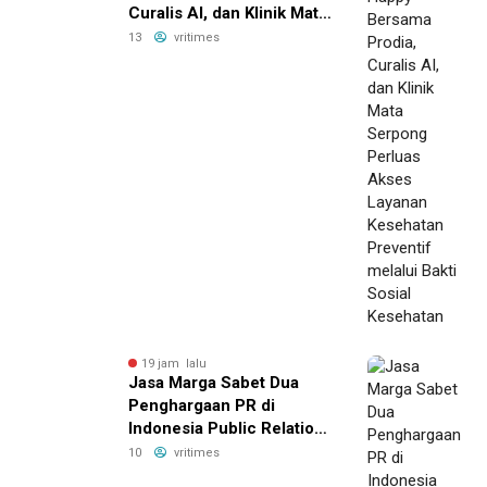
Curalis AI, dan Klinik Mata
Serpong Perluas Akses
13
vritimes
Layanan Kesehatan
Preventif melalui Bakti
Sosial Kesehatan
19 jam lalu
Jasa Marga Sabet Dua
Penghargaan PR di
Indonesia Public Relations
Summit 2026
10
vritimes