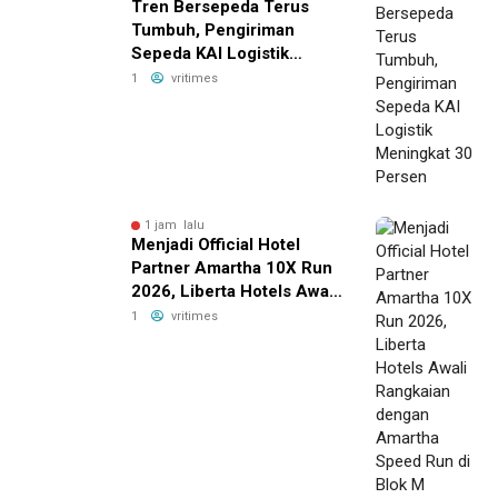
Tren Bersepeda Terus
Tumbuh, Pengiriman
Sepeda KAI Logistik
Meningkat 30 Persen
1
vritimes
1 jam lalu
Menjadi Official Hotel
Partner Amartha 10X Run
2026, Liberta Hotels Awali
Rangkaian dengan
1
vritimes
Amartha Speed Run di
Blok M