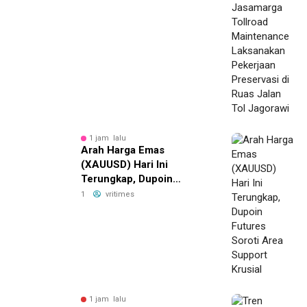
Preservasi di Ruas Jalan
Tol Jagorawi
1 jam lalu
Arah Harga Emas
(XAUUSD) Hari Ini
Terungkap, Dupoin
Futures Soroti Area
1
vritimes
Support Krusial
1 jam lalu