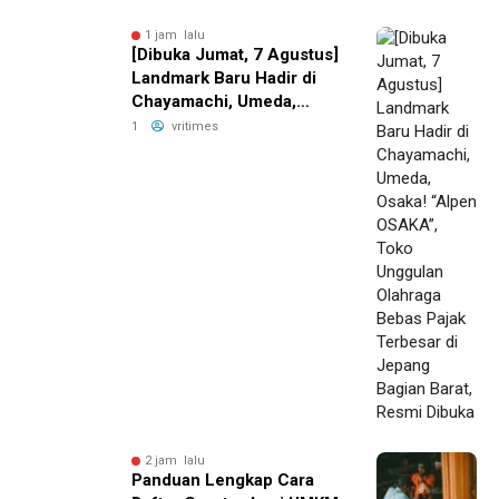
1 jam lalu
[Dibuka Jumat, 7 Agustus]
Landmark Baru Hadir di
Chayamachi, Umeda,
Osaka! “Alpen OSAKA”,
1
vritimes
Toko Unggulan Olahraga
Bebas Pajak Terbesar di
Jepang Bagian Barat,
Resmi Dibuka
2 jam lalu
Panduan Lengkap Cara