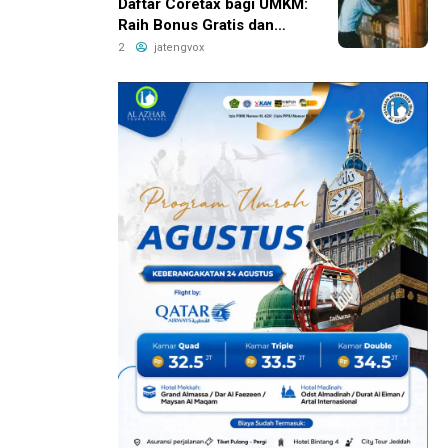
Daftar Coretax bagi UMKM:
Raih Bonus Gratis dan
Tingkatkan Penjualan
2
jatengvox
Sekarang!