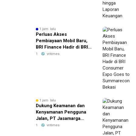
1 jam lalu
Perluas Akses
Pembiayaan Mobil Baru,
BRI Finance Hadir di BRI
Consumer Expo Goes to
1
vritimes
Summarecon Bekasi
1 jam lalu
Dukung Keamanan dan
Kenyamanan Pengguna
Jalan, PT Jasamarga
Tollroad Maintenance
1
vritimes
Laksanakan Pekerjaan