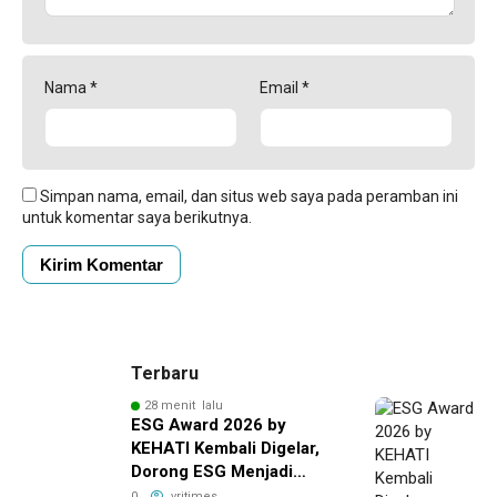
Nama
*
Email
*
Simpan nama, email, dan situs web saya pada peramban ini
untuk komentar saya berikutnya.
Terbaru
28 menit lalu
ESG Award 2026 by
KEHATI Kembali Digelar,
Dorong ESG Menjadi
Standar Baru Daya Saing
0
vritimes