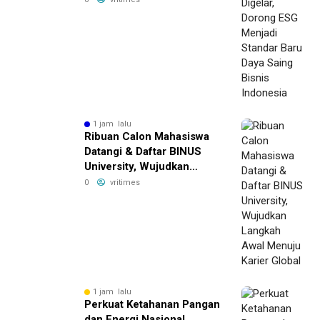
Bisnis Indonesia
1 jam lalu
Ribuan Calon Mahasiswa
Datangi & Daftar BINUS
University, Wujudkan
Langkah Awal Menuju
0
vritimes
Karier Global
1 jam lalu
Perkuat Ketahanan Pangan
dan Energi Nasional,