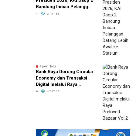
Presiden 2026, KAI Daop 2
Bandung Imbau Pelanggan
Datang Lebih Awal ke
4
vritimes
Stasiun
4 jam lalu
Bank Raya Dorong Circular
Economy dan Transaksi
Digital melalui Raya
Preloved Bazaar Vol.2
4
vritimes