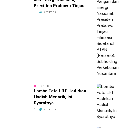
Presiden Prabowo Tinjau
Hilirisasi Bioetanol PTPN I
1
vritimes
(Persero), Subholding
Perkebunan Nusantara
1 jam lalu
Lomba Foto LRT Hadirkan
Hadiah Menarik, Ini
Syaratnya
1
vritimes