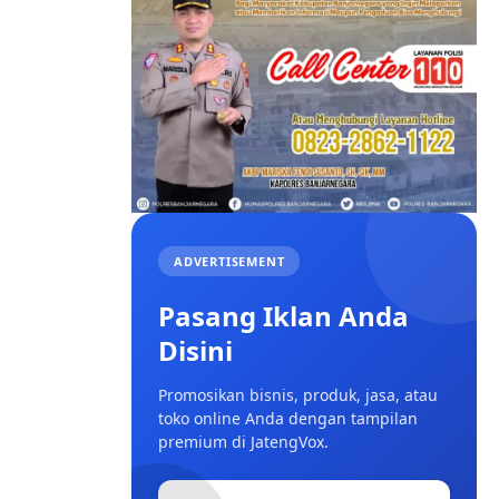
ADVERTISEMENT
Pasang Iklan Anda
Disini
Promosikan bisnis, produk, jasa, atau
toko online Anda dengan tampilan
premium di JatengVox.