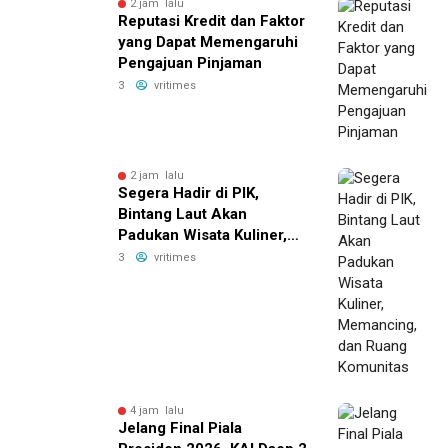
2 jam lalu
Reputasi Kredit dan Faktor
yang Dapat Memengaruhi
Pengajuan Pinjaman
3
vritimes
2 jam lalu
Segera Hadir di PIK,
Bintang Laut Akan
Padukan Wisata Kuliner,
Memancing, dan Ruang
3
vritimes
Komunitas
4 jam lalu
Jelang Final Piala