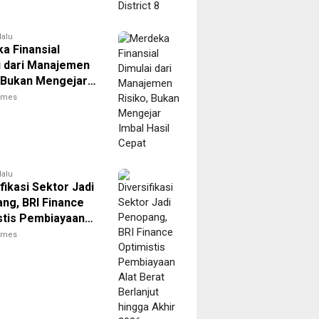
lalu
a Finansial
i dari Manajemen
, Bukan Mengejar
asil Cepat
times
lalu
fikasi Sektor Jadi
ng, BRI Finance
stis Pembiayaan
rat Berlanjut
times
 Akhir 2026