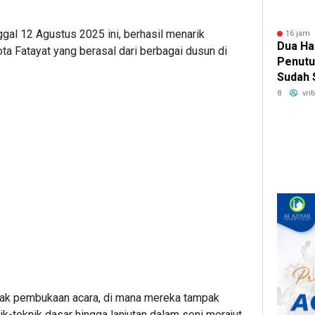
gal 12 Agustus 2025 ini, berhasil menarik
16 jam 
Dua Ha
gota Fatayat yang berasal dari berbagai dusun di
Penutu
Sudah 
Mobil 
8
vri
BRI Fi
ejak pembukaan acara, di mana mereka tampak
k-teknik dasar hingga lanjutan dalam seni merajut