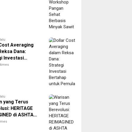
lalu
 Cost Averaging
Reksa Dana:
i Investasi
ap untuk Pemula
itimes
lalu
n yang Terus
lusi: HERITAGE
INED di ASHTA
t 8
times