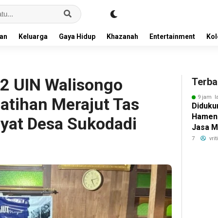
an
Keluarga
Gaya Hidup
Khazanah
Entertainment
Ko
2 UIN Walisongo
Terba
9 jam l
atihan Merajut Tas
Didukun
Hamen
ayat Desa Sukodadi
Jasa M
Penge
7
vri
Bokoha
Solo u
Konekt