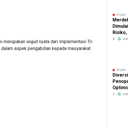
15 jam 
Merdek
Dimula
Risiko
Imbal H
8
vri
ni merupakan wujud nyata dari implementasi Tri
a dalam aspek pengabdian kepada masyarakat.
16 jam 
Diversi
Penopa
Optimi
Alat Be
9
vri
hingga