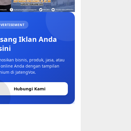
VERTISEMENT
sang Iklan Anda
sini
osikan bisnis, produk, jasa, atau
 online Anda dengan tampilan
ium di JatengVox.
Hubungi Kami