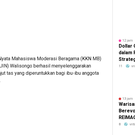
12 jam 
Dollar
dalam 
 Nyata Mahasiswa Moderasi Beragama (
KKN
MB)
Strateg
Bertah
(UIN) Walisongo berhasil menyelenggarakan
11
vr
jut tas yang diperuntukkan bagi ibu-ibu anggota
.
13 jam 
Warisa
Berevo
REIMAG
Distric
8
vri