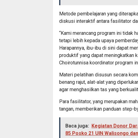
Metode pembelajaran yang diterapka
diskusi interaktif antara fasilitator d
“Kami merancang program ini tidak 
tetapi lebih kepada upaya pemberday
Harapannya, ibu-ibu di sini dapat m
produktif yang dapat meningkatkan k
Choirotunnisa koordinator program in
Materi pelatihan disusun secara komp
benang rajut, alat-alat yang diperluka
agar menghasilkan tas yang berkuali
Para fasilitator, yang merupakan ma
tangan, memberikan panduan step-by
Baca juga:
Kegiatan Donor Dara
85 Posko 21 UIN Walisongo dan