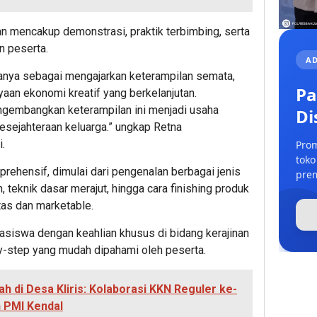
n mencakup demonstrasi, praktik terbimbing, serta
an peserta.
AD
hanya sebagai mengajarkan keterampilan semata,
Pa
aan ekonomi kreatif yang berkelanjutan.
engembangkan keterampilan ini menjadi usaha
Di
esejahteraan keluarga.” ungkap Retna
i.
Prom
toko
rehensif, dimulai dari pengenalan berbagai jenis
prem
n, teknik dasar merajut, hingga cara finishing produk
tas dan marketable.
hasiswa dengan keahlian khusus di bidang kerajinan
-step yang mudah dipahami oleh peserta.
h di Desa Kliris: Kolaborasi KKN Reguler ke-
 PMI Kendal