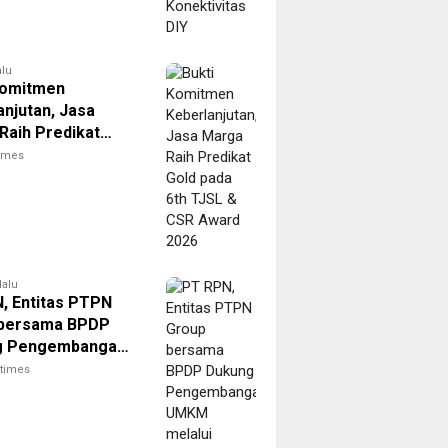
alu
Komitmen
anjutan, Jasa
Raih Predikat
ada 6th TJSL &
times
ard 2026
lalu
, Entitas PTPN
 bersama BPDP
g Pengembangan
elalui Workshop
itimes
 Sehat Berbasis
 Sawit