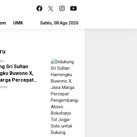
lom
UMKM
LOKER
Sabtu, 08 Agu 2026
ru
alu
g Sri Sultan
gku Buwono X,
arga Percepat
mbangan Akses
times
rjo Tol Jogja-
ntuk Dukung
ivitas DIY