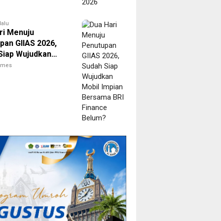
lalu
ri Menuju
pan GIIAS 2026,
Siap Wujudkan
Impian Bersama
times
nance Belum?