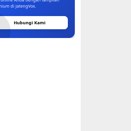
ium di JatengVox.
Hubungi Kami