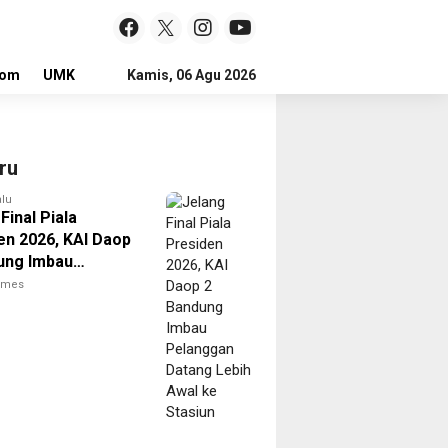
lom
UMKM
LOKER
Kamis, 06 Agu 2026
ru
alu
Final Piala
en 2026, KAI Daop
ung Imbau
gan Datang Lebih
times
e Stasiun