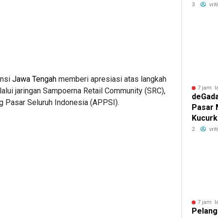
Tanjun
3
vri
13%
insi
Jawa Tengah
memberi apresiasi atas langkah
7 jam l
lui jaringan Sampoerna Retail Community (SRC),
deGada
 Pasar Seluruh Indonesia (APPSI).
Pasar 
Kucurk
hingga 
2
vri
Showr
7 jam l
Pelang