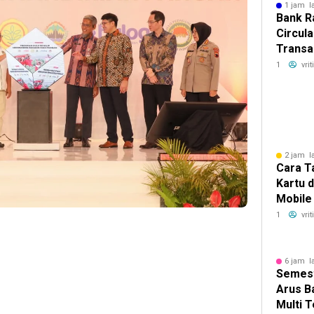
1 jam l
Bank R
Circul
Transak
Raya P
1
vri
Vol.2
2 jam l
Cara T
Kartu 
Mobile
1
vri
6 jam l
Semeste
Arus B
Multi 