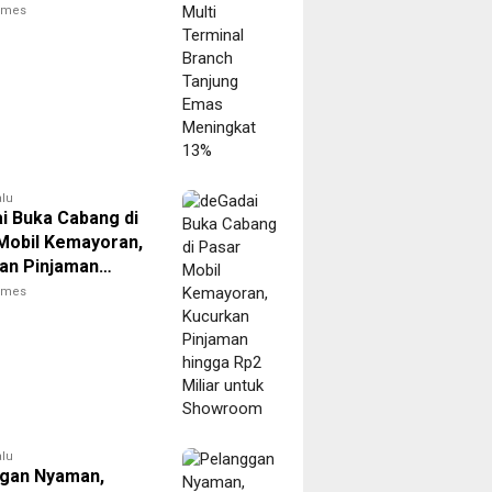
g Emas Meningkat
times
alu
i Buka Cabang di
Mobil Kemayoran,
an Pinjaman
Rp2 Miliar untuk
times
oom
alu
gan Nyaman,