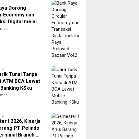
alu
aya Dorong
ar Economy dan
si Digital melalui
reloved Bazaar
times
alu
arik Tunai Tanpa
di ATM BCA Lewat
 Banking KSku
times
alu
r I 2026, Kinerja
arang PT Pelindo
Terminal Branch