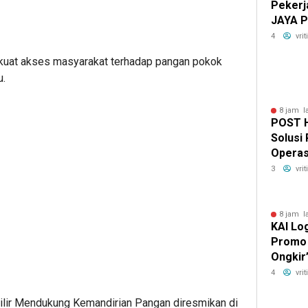
Pekerj
JAYA P
K3 Ber
4
vri
rkuat akses masyarakat terhadap pangan pokok
u.
8 jam l
POST H
Solusi
Operas
3
vri
8 jam l
KAI Log
Promo
Ongkir
Pengir
4
vri
Hilir Mendukung Kemandirian Pangan diresmikan di