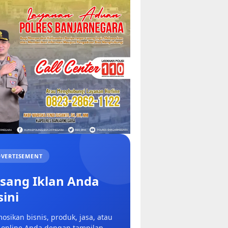
VERTISEMENT
sang Iklan Anda
sini
osikan bisnis, produk, jasa, atau
 online Anda dengan tampilan