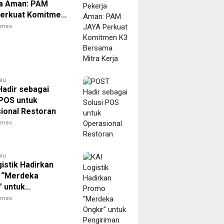
a Aman: PAM
erkuat Komitmen
sama Mitra Kerja
times
alu
adir sebagai
 POS untuk
ional Restoran
times
alu
istik Hadirkan
 “Merdeka
” untuk
iman Paket
times