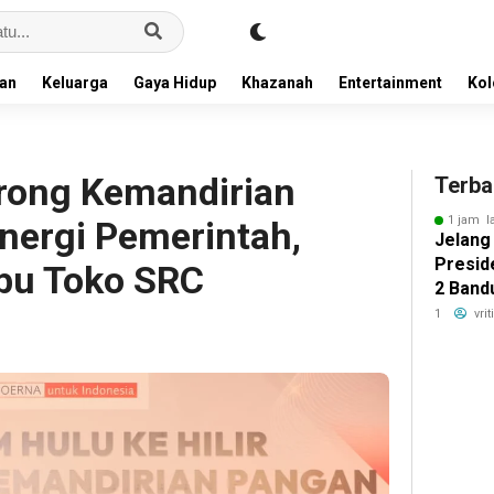
an
Keluarga
Gaya Hidup
Khazanah
Entertainment
Ko
rong Kemandirian
Terba
1 jam l
nergi Pemerintah,
Jelang 
Presid
ibu Toko SRC
2 Band
Pelang
1
vri
Awal k