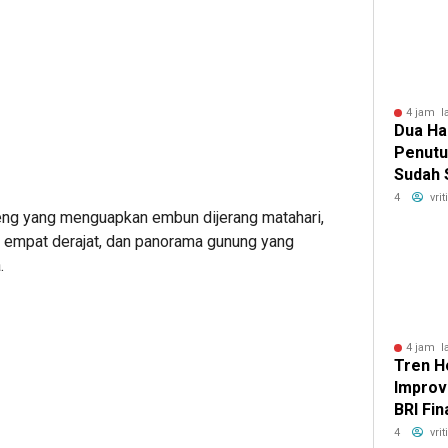
4 jam l
Dua Ha
Penutu
Sudah 
Mobil 
4
vri
ng yang menguapkan embun dijerang matahari,
BRI Fi
 empat derajat, dan panorama gunung yang
.
4 jam l
Tren 
Improv
BRI Fi
Masyar
4
vri