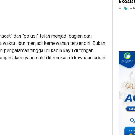
Ekosis
Chain 
4
vri
macet” dan “polusi” telah menjadi bagian dari
jeda waktu libur menjadi kemewahan tersendiri. Bukan
an pengalaman tinggal di kabin kayu di tengah
gan alami yang sulit ditemukan di kawasan urban.