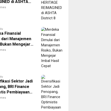
INED di ASHTA
t 8
times
alu
a Finansial
i dari Manajemen
, Bukan Mengejar
asil Cepat
times
alu
fikasi Sektor Jadi
ng, BRI Finance
stis Pembiayaan
rat Berlanjut
times
 Akhir 2026