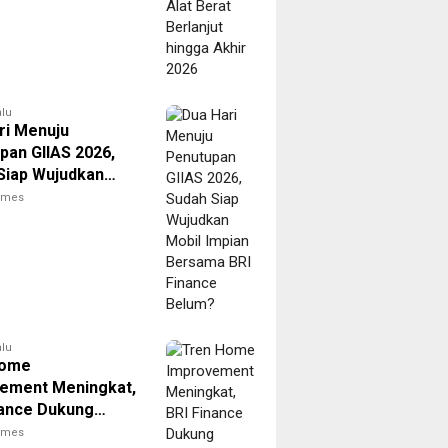
alu
ri Menuju
pan GIIAS 2026,
Siap Wujudkan
Impian Bersama
times
nance Belum?
alu
Home
ement Meningkat,
nance Dukung
akat Wujudkan
times