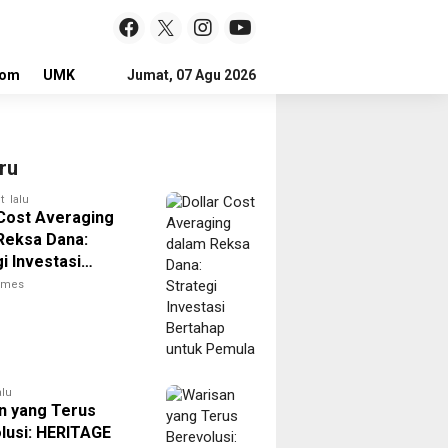
lom
UMKM
LOKER
Jumat, 07 Agu 2026
ru
t lalu
 Cost Averaging
Reksa Dana:
i Investasi
ap untuk Pemula
times
alu
n yang Terus
lusi: HERITAGE