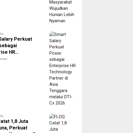
 Lebih Nyaman
alu
Salary Perkuat
 sebagai
rise HR
logy Partner di
times
enggara melalui
 2026
alu
atat 1,8 Juta
na, Perkuat