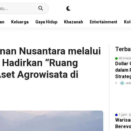
an
Keluarga
Gaya Hidup
Khazanah
Entertainment
Ko
nan Nusantara melalui
Terba
40 meni
) Hadirkan “Ruang
Dollar
dalam 
set Agrowisata di
Strateg
Bertah
1
vri
1 jam l
Warisa
Berevo