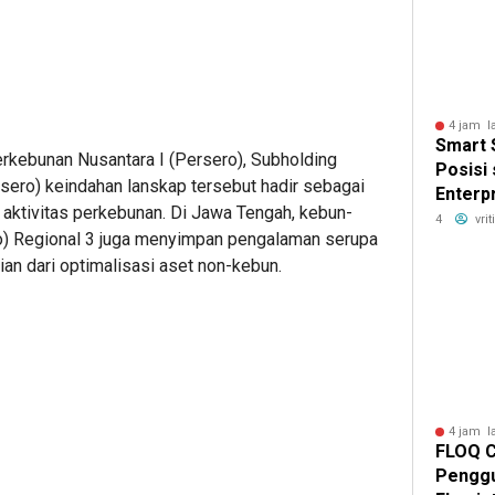
Hunian
4 jam l
Smart 
erkebunan Nusantara I (Persero), Subholding
Posisi
sero) keindahan lanskap tersebut hadir sebagai
Enterp
aktivitas perkebunan. Di Jawa Tengah, kebun-
Techno
4
vri
o) Regional 3 juga menyimpan pengalaman serupa
Asia T
an dari optimalisasi aset non-kebun.
DTI-Cx
4 jam l
FLOQ C
Penggu