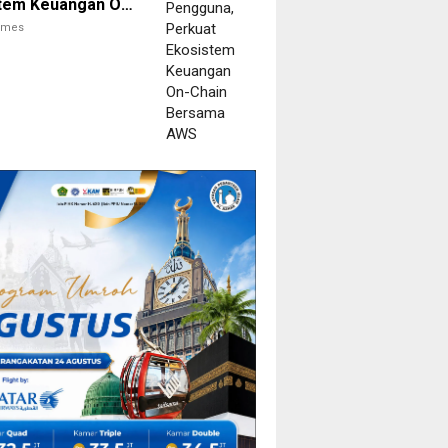
tem Keuangan On-
Bersama AWS
times