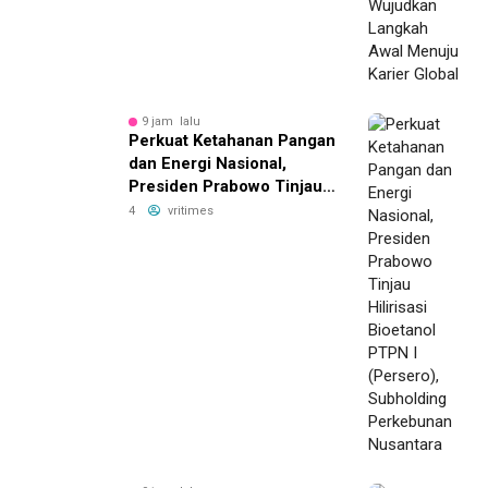
9 jam lalu
Perkuat Ketahanan Pangan
dan Energi Nasional,
Presiden Prabowo Tinjau
Hilirisasi Bioetanol PTPN I
4
vritimes
(Persero), Subholding
Perkebunan Nusantara