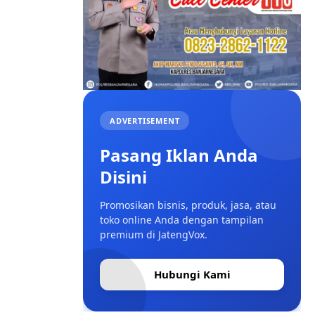
ADVERTISEMENT
Pasang Iklan Anda
Disini
Promosikan bisnis, produk, jasa, atau
toko online Anda dengan tampilan
premium di JatengVox.
Hubungi Kami