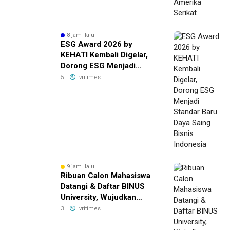
8 jam lalu
ESG Award 2026 by
KEHATI Kembali Digelar,
Dorong ESG Menjadi
Standar Baru Daya Saing
5
vritimes
Bisnis Indonesia
9 jam lalu
Ribuan Calon Mahasiswa
Datangi & Daftar BINUS
University, Wujudkan
Langkah Awal Menuju
3
vritimes
Karier Global