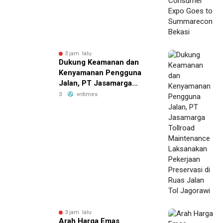
3 jam lalu
Dukung Keamanan dan
Kenyamanan Pengguna
Jalan, PT Jasamarga
Tollroad Maintenance
3
vritimes
Laksanakan Pekerjaan
Preservasi di Ruas Jalan
Tol Jagorawi
3 jam lalu
Arah Harga Emas