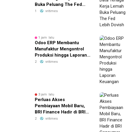
Buka Peluang The Fed
Lebih Dovish
1
vritimes
1 jam lalu
Odoo ERP Membantu
Manufaktur Mengontrol
Produksi hingga Laporan
Keuangan
2
vritimes
3 jam lalu
Perluas Akses
Pembiayaan Mobil Baru,
BRI Finance Hadir di BRI
Consumer Expo Goes to
2
vritimes
Summarecon Bekasi