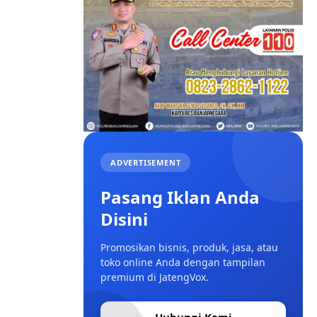
ADVERTISEMENT
Pasang Iklan Anda
Disini
Promosikan bisnis, produk, jasa, atau
toko online Anda dengan tampilan
premium di JatengVox.