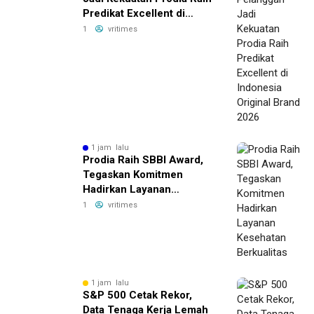
Predikat Excellent di
Indonesia Original Brand
1
vritimes
2026
1 jam lalu
Prodia Raih SBBI Award,
Tegaskan Komitmen
Hadirkan Layanan
Kesehatan Berkualitas
1
vritimes
1 jam lalu
S&P 500 Cetak Rekor,
Data Tenaga Kerja Lemah