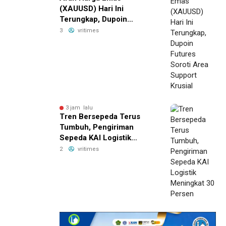
(XAUUSD) Hari Ini
Terungkap, Dupoin
Futures Soroti Area
3
vritimes
Support Krusial
3 jam lalu
Tren Bersepeda Terus
Tumbuh, Pengiriman
Sepeda KAI Logistik
Meningkat 30 Persen
2
vritimes