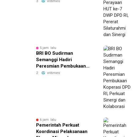
Pererat Silaturahmi dan
3
vritimes
Sinergi
5 jam lalu
BRI BO Sudirman
Semanggi Hadiri
Peresmian Pembukaan
Koperasi DPD RI, Perkuat
2
vritimes
Sinergi dan Kolaborasi
6 jam lalu
Pemerintah Perkuat
Koordinasi Pelaksanaan