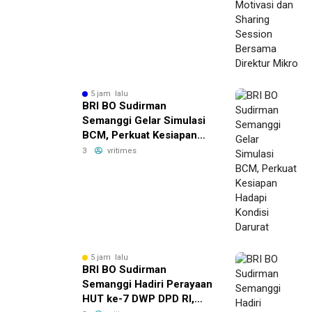
5 jam lalu
BRI BO Sudirman
Semanggi Gelar Simulasi
BCM, Perkuat Kesiapan
Hadapi Kondisi Darurat
3
vritimes
5 jam lalu
BRI BO Sudirman
Semanggi Hadiri Perayaan
HUT ke-7 DWP DPD RI,