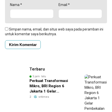
Nama
*
Email
*
Simpan nama, email, dan situs web saya pada peramban ini
untuk komentar saya berikutnya.
Terbaru
5 jam lalu
Perkuat Transformasi
Mikro, BRI Region 6
Jakarta 1 Gelar
Pembekalan Motivasi dan
2
vritimes
Sharing Session Bersama
Direktur Mikro