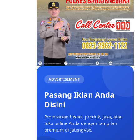
ADVERTISEMENT
Pasang Iklan Anda
Disini
Promosikan bisnis, produk, jasa, atau
toko online Anda dengan tampilan
premium di JatengVox.