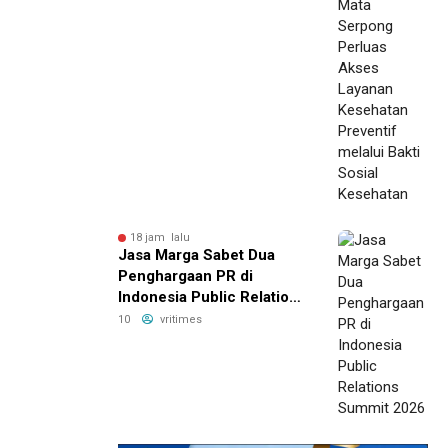
18 jam lalu
Jasa Marga Sabet Dua
Penghargaan PR di
Indonesia Public Relations
Summit 2026
10
vritimes