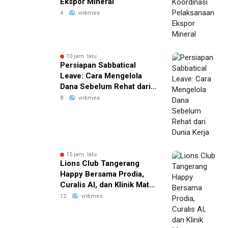
Ekspor Mineral
4
vritimes
10 jam lalu
Persiapan Sabbatical
Leave: Cara Mengelola
Dana Sebelum Rehat dari
Dunia Kerja
8
vritimes
15 jam lalu
Lions Club Tangerang
Happy Bersama Prodia,
Curalis AI, dan Klinik Mata
Serpong Perluas Akses
12
vritimes
Layanan Kesehatan
Preventif melalui Bakti
Sosial Kesehatan