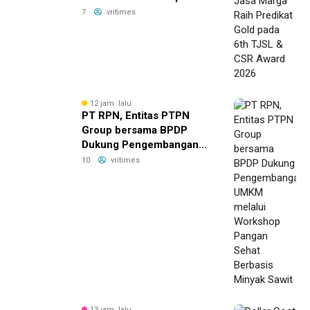
6th TJSL & CSR Award
7
vritimes
2026
12 jam lalu
PT RPN, Entitas PTPN
Group bersama BPDP
Dukung Pengembangan
UMKM melalui Workshop
10
vritimes
Pangan Sehat Berbasis
Minyak Sawit
13 jam lalu