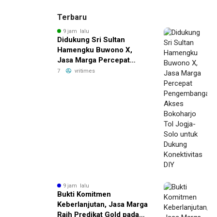
Terbaru
9 jam lalu
Didukung Sri Sultan
Hamengku Buwono X,
Jasa Marga Percepat
Pengembangan Akses
7
vritimes
Bokoharjo Tol Jogja-Solo
untuk Dukung Konektivitas
DIY
9 jam lalu
Bukti Komitmen
Keberlanjutan, Jasa Marga
Raih Predikat Gold pada