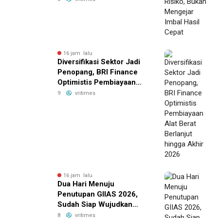
16 jam lalu
Diversifikasi Sektor Jadi
Penopang, BRI Finance
Optimistis Pembiayaan
Alat Berat Berlanjut hingga
9
vritimes
Akhir 2026
16 jam lalu
Dua Hari Menuju
Penutupan GIIAS 2026,
Sudah Siap Wujudkan
Mobil Impian Bersama BRI
8
vritimes