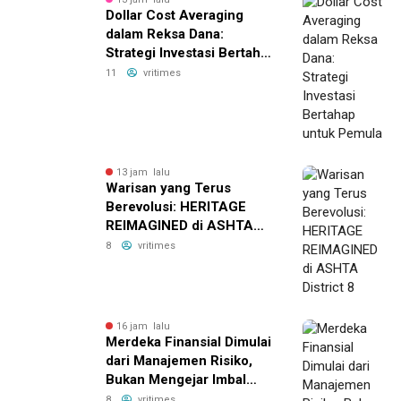
Dollar Cost Averaging
dalam Reksa Dana:
Strategi Investasi Bertahap
untuk Pemula
11
vritimes
13 jam lalu
Warisan yang Terus
Berevolusi: HERITAGE
REIMAGINED di ASHTA
District 8
8
vritimes
16 jam lalu
Merdeka Finansial Dimulai
dari Manajemen Risiko,
Bukan Mengejar Imbal
Hasil Cepat
8
vritimes