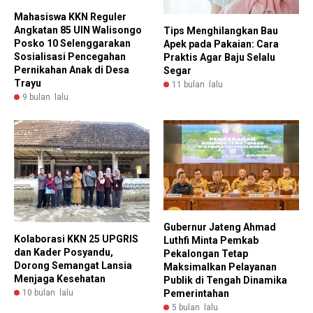
Mahasiswa KKN Reguler
Angkatan 85 UIN Walisongo
Tips Menghilangkan Bau
Posko 10 Selenggarakan
Apek pada Pakaian: Cara
Sosialisasi Pencegahan
Praktis Agar Baju Selalu
Pernikahan Anak di Desa
Segar
Trayu
11 bulan lalu
9 bulan lalu
Gubernur Jateng Ahmad
Kolaborasi KKN 25 UPGRIS
Luthfi Minta Pemkab
dan Kader Posyandu,
Pekalongan Tetap
Dorong Semangat Lansia
Maksimalkan Pelayanan
Menjaga Kesehatan
Publik di Tengah Dinamika
10 bulan lalu
Pemerintahan
5 bulan lalu