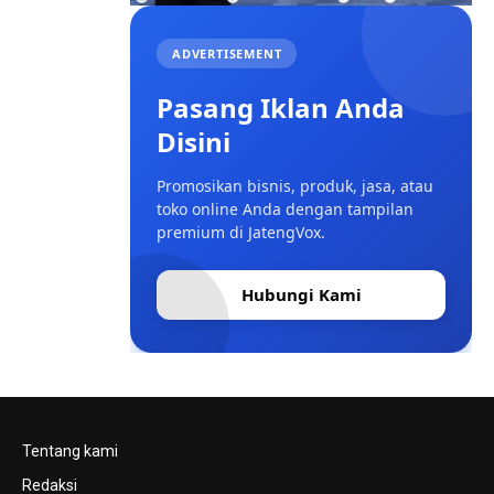
ADVERTISEMENT
Pasang Iklan Anda
Disini
Promosikan bisnis, produk, jasa, atau
toko online Anda dengan tampilan
premium di JatengVox.
Hubungi Kami
Tentang kami
Redaksi