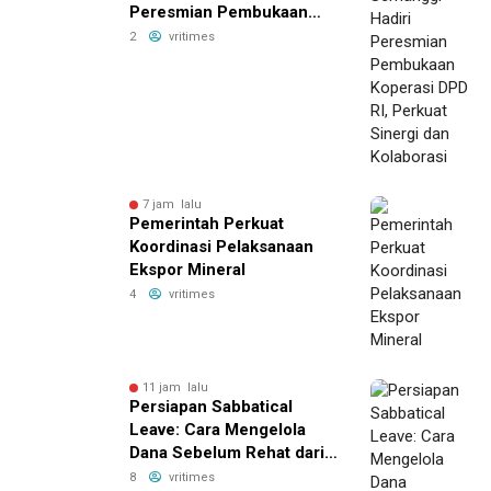
Peresmian Pembukaan
Koperasi DPD RI, Perkuat
2
vritimes
Sinergi dan Kolaborasi
7 jam lalu
Pemerintah Perkuat
Koordinasi Pelaksanaan
Ekspor Mineral
4
vritimes
11 jam lalu
Persiapan Sabbatical
Leave: Cara Mengelola
Dana Sebelum Rehat dari
Dunia Kerja
8
vritimes