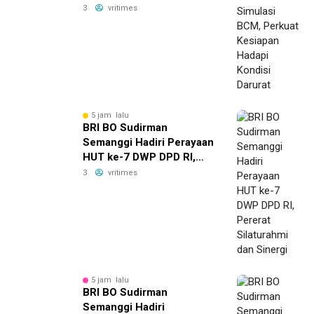
Hadapi Kondisi Darurat
3
vritimes
5 jam lalu
BRI BO Sudirman
Semanggi Hadiri Perayaan
HUT ke-7 DWP DPD RI,
Pererat Silaturahmi dan
3
vritimes
Sinergi
5 jam lalu
BRI BO Sudirman
Semanggi Hadiri