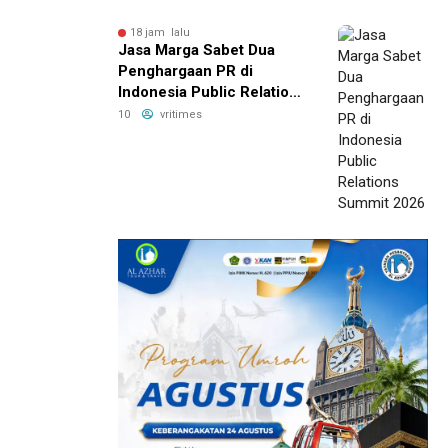
18 jam lalu
Jasa Marga Sabet Dua
Penghargaan PR di
Indonesia Public Relations
Summit 2026
10
vritimes