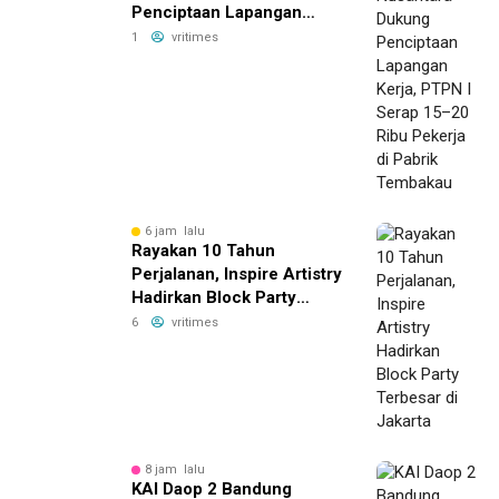
Penciptaan Lapangan
Kerja, PTPN I Serap 15–20
1
vritimes
Ribu Pekerja di Pabrik
Tembakau
6 jam lalu
Rayakan 10 Tahun
Perjalanan, Inspire Artistry
Hadirkan Block Party
Terbesar di Jakarta
6
vritimes
8 jam lalu
KAI Daop 2 Bandung