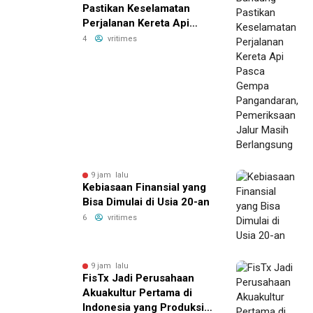
Pastikan Keselamatan
Perjalanan Kereta Api
Pasca Gempa
4
vritimes
Pangandaran,
Pemeriksaan Jalur Masih
Berlangsung
9 jam lalu
Kebiasaan Finansial yang
Bisa Dimulai di Usia 20-an
6
vritimes
9 jam lalu
FisTx Jadi Perusahaan
Akuakultur Pertama di
Indonesia yang Produksi