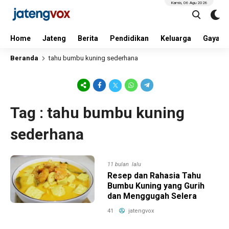
Kamis, 06 Agu 2026
Home
Jateng
Berita
Pendidikan
Keluarga
Gaya H
Beranda
tahu bumbu kuning sederhana
Tag : tahu bumbu kuning
sederhana
11 bulan lalu
Resep dan Rahasia Tahu
Bumbu Kuning yang Gurih
dan Menggugah Selera
41
jatengvox