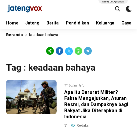
Sabtu, 08 Agu 2026
Home
Jateng
Berita
Pendidikan
Keluarga
Gaya H
Beranda
keadaan bahaya
Tag : keadaan bahaya
11 bulan lalu
Apa Itu Darurat Militer?
Fakta Mengejutkan, Aturan
Resmi, dan Dampaknya bagi
Rakyat Jika Diterapkan di
Indonesia
31
Redaksi