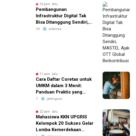
10 jam lalu
Pembangunan
Infrastruktur Digital Tak
Bisa Ditanggung Sendiri,
MASTEL Ajak OTT Global
10
vritimes
Berkontribusi
11 jam lalu
Cara Daftar Coretax untuk
UMKM dalam 3 Menit:
Panduan Praktis yang
Bikin Bisnis Anda Lebih
7
jatengvox
Efisien!
22 jam lalu
Mahasiswa KKN UPGRIS
Kelompok 20 Sukses Gelar
Lomba Kemerdekaan