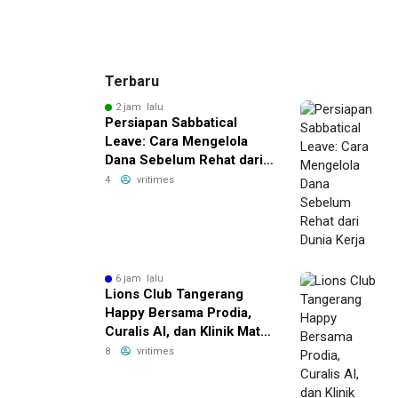
Terbaru
2 jam lalu
Persiapan Sabbatical
Leave: Cara Mengelola
Dana Sebelum Rehat dari
Dunia Kerja
4
vritimes
6 jam lalu
Lions Club Tangerang
Happy Bersama Prodia,
Curalis AI, dan Klinik Mata
Serpong Perluas Akses
8
vritimes
Layanan Kesehatan
Preventif melalui Bakti