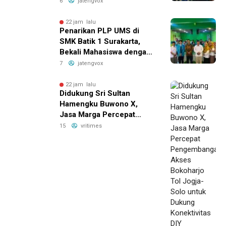
Penuh Ceria di Kranggan
6
jatengvox
Ambarawa
22 jam lalu
Penarikan PLP UMS di
SMK Batik 1 Surakarta,
Bekali Mahasiswa dengan
Pengalaman Nyata Dunia
7
jatengvox
Pendidikan
22 jam lalu
Didukung Sri Sultan
Hamengku Buwono X,
Jasa Marga Percepat
Pengembangan Akses
15
vritimes
Bokoharjo Tol Jogja-Solo
untuk Dukung Konektivitas
DIY