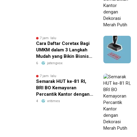
Putih
7 jam lalu
Cara Daftar Coretax Bagi
UMKM dalam 3 Langkah
Mudah yang Bikin Bisnis
Anda Lebih
6
jatengvox
Menguntungkan!
7 jam lalu
Semarak HUT ke-81 RI,
BRI BO Kemayoran
Percantik Kantor dengan
Dekorasi Merah Putih
4
vritimes