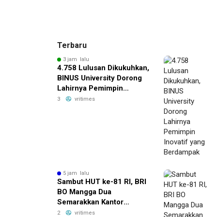
Terbaru
3 jam lalu
4.758 Lulusan Dikukuhkan,
BINUS University Dorong
Lahirnya Pemimpin
Inovatif yang Berdampak
3
vritimes
5 jam lalu
Sambut HUT ke-81 RI, BRI
BO Mangga Dua
Semarakkan Kantor
dengan Nuansa Merah
2
vritimes