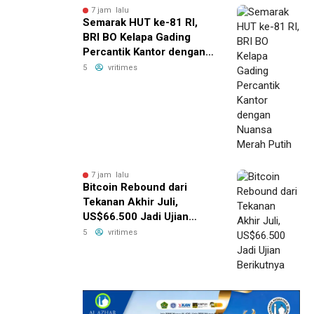
7 jam lalu
Semarak HUT ke-81 RI,
BRI BO Kelapa Gading
Percantik Kantor dengan
Nuansa Merah Putih
5
vritimes
7 jam lalu
Bitcoin Rebound dari
Tekanan Akhir Juli,
US$66.500 Jadi Ujian
Berikutnya
5
vritimes