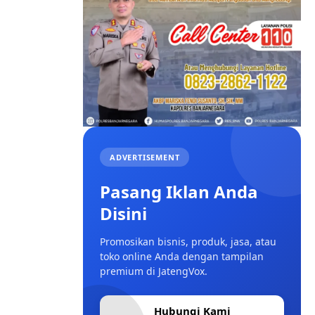
ADVERTISEMENT
Pasang Iklan Anda
Disini
Promosikan bisnis, produk, jasa, atau
toko online Anda dengan tampilan
premium di JatengVox.
Hubungi Kami