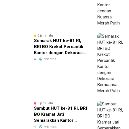
Putih
5 jam lalu
Semarak HUT ke-81 RI,
BRI BO Krekot Percantik
Kantor dengan Dekorasi
Bernuansa Merah Putih
4
vritimes
6 jam lalu
Sambut HUT ke-81 RI, BRI
BO Kramat Jati
Semarakkan Kantor
dengan Dekorasi Merah
4
vritimes