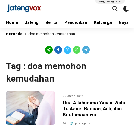
Minggu, 09 Agu 2026
Home
Jateng
Berita
Pendidikan
Keluarga
Gaya H
Beranda
doa memohon kemudahan
Tag : doa memohon
kemudahan
11 bulan lalu
Doa Allahumma Yassir Wala
Tu Assir: Bacaan, Arti, dan
Keutamaannya
69
jatengvox