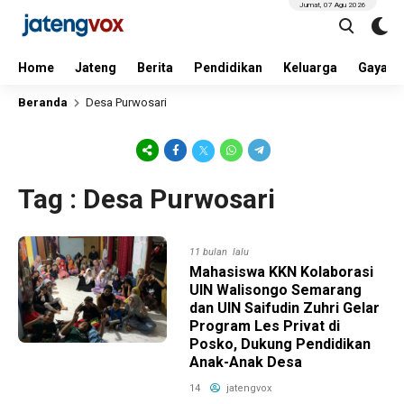
Jumat, 07 Agu 2026
Home
Jateng
Berita
Pendidikan
Keluarga
Gaya H
Beranda
Desa Purwosari
Tag : Desa Purwosari
11 bulan lalu
Mahasiswa KKN Kolaborasi
UIN Walisongo Semarang
dan UIN Saifudin Zuhri Gelar
Program Les Privat di
Posko, Dukung Pendidikan
Anak-Anak Desa
14
jatengvox