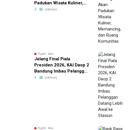
Padukan Wisata Kuliner,
Memancing, dan Ruang
3
vritimes
Komunitas
9 jam lalu
Jelang Final Piala
Presiden 2026, KAI Daop 2
Bandung Imbau Pelanggan
Datang Lebih Awal ke
4
vritimes
Stasiun
9 jam lalu