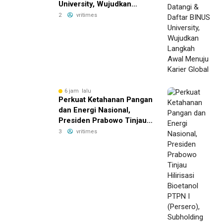
University, Wujudkan
Langkah Awal Menuju
2
vritimes
Karier Global
6 jam lalu
Perkuat Ketahanan Pangan
dan Energi Nasional,
Presiden Prabowo Tinjau
Hilirisasi Bioetanol PTPN I
3
vritimes
(Persero), Subholding
Perkebunan Nusantara