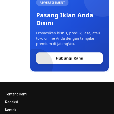
ADVERTISEMENT
Pasang Iklan Anda
Disini
Promosikan bisnis, produk, jasa, atau
toko online Anda dengan tampilan
premium di JatengVox.
Hubungi Kami
Tentang kami
Redaksi
Kontak