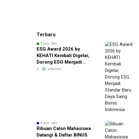
Terbaru
5 jam lalu
ESG Award 2026 by
KEHATI Kembali Digelar,
Dorong ESG Menjadi
Standar Baru Daya Saing
2
vritimes
Bisnis Indonesia
5 jam lalu
Ribuan Calon Mahasiswa
Datangi & Daftar BINUS