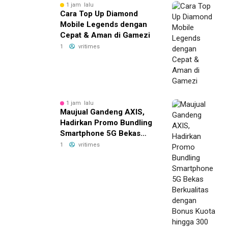
1 jam lalu
Cara Top Up Diamond
Mobile Legends dengan
Cepat & Aman di Gamezi
1
vritimes
1 jam lalu
Maujual Gandeng AXIS,
Hadirkan Promo Bundling
Smartphone 5G Bekas
Berkualitas dengan Bonus
1
vritimes
Kuota hingga 300 GB