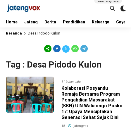
Kamis, 06 Agu 2026
Home
Jateng
Berita
Pendidikan
Keluarga
Gaya H
Beranda
Desa Pidodo Kulon
Tag : Desa Pidodo Kulon
11 bulan lalu
Kolaborasi Posyandu
Remaja Bersama Program
Pengabdian Masyarakat
(KKN) UIN Walisongo Posko
17: Upaya Menciptakan
Generasi Sehat Sejak Dini
18
jatengvox