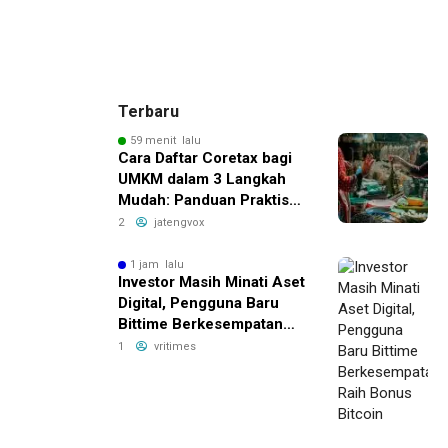
Terbaru
59 menit lalu
Cara Daftar Coretax bagi
UMKM dalam 3 Langkah
Mudah: Panduan Praktis
yang Bikin Bisnis Anda
2
jatengvox
Lebih Hemat Pajak!
1 jam lalu
Investor Masih Minati Aset
Digital, Pengguna Baru
Bittime Berkesempatan
Raih Bonus Bitcoin
1
vritimes