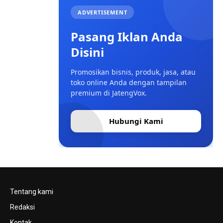
ADVERTISEMENT
Pasang Iklan Anda
Disini
Promosikan bisnis, produk, jasa, atau
toko online Anda dengan tampilan
premium di JatengVox.
Hubungi Kami
Tentang kami
Redaksi
Kontak