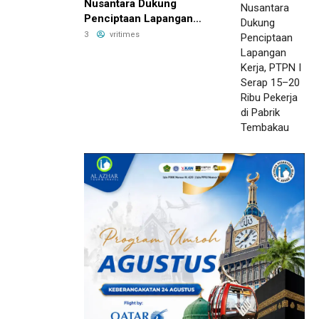
Nusantara Dukung
Penciptaan Lapangan
Kerja, PTPN I Serap 15–20
3
vritimes
Ribu Pekerja di Pabrik
Tembakau