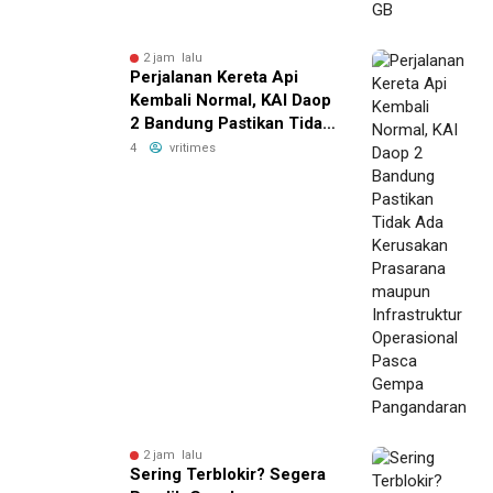
2 jam lalu
Perjalanan Kereta Api
Kembali Normal, KAI Daop
2 Bandung Pastikan Tidak
Ada Kerusakan Prasarana
4
vritimes
maupun Infrastruktur
Operasional Pasca Gempa
Pangandaran
2 jam lalu
Sering Terblokir? Segera