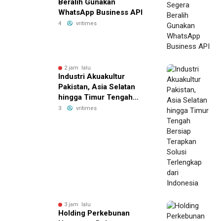
Beralih Gunakan
WhatsApp Business API
4
vritimes
2 jam lalu
Industri Akuakultur
Pakistan, Asia Selatan
hingga Timur Tengah
Bersiap Terapkan Solusi
3
vritimes
Terlengkap dari Indonesia
3 jam lalu
Holding Perkebunan