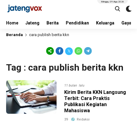
Minggu, 09 Agu 2026
Home
Jateng
Berita
Pendidikan
Keluarga
Gaya H
Beranda
cara publish berita kkn
Tag : cara publish berita kkn
11 bulan lalu
Kirim Berita KKN Langsung
Terbit: Cara Praktis
Publikasi Kegiatan
Mahasiswa
39
Redaksi