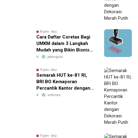
8 jam lalu
Cara Daftar Coretax Bagi
UMKM dalam 3 Langkah
Mudah yang Bikin Bisnis
Anda Lebih
6
jatengvox
Menguntungkan!
9 jam lalu
Semarak HUT ke-81 RI,
BRI BO Kemayoran
Percantik Kantor dengan
Dekorasi Merah Putih
4
vritimes
9 jam lalu