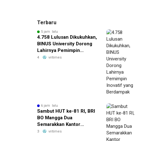
Terbaru
5 jam lalu
4.758 Lulusan Dikukuhkan,
BINUS University Dorong
Lahirnya Pemimpin
Inovatif yang Berdampak
4
vritimes
6 jam lalu
Sambut HUT ke-81 RI, BRI
BO Mangga Dua
Semarakkan Kantor
dengan Nuansa Merah
3
vritimes
Putih