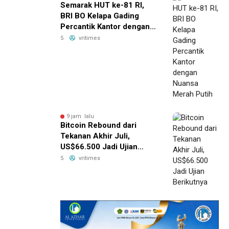
Semarak HUT ke-81 RI,
BRI BO Kelapa Gading
Percantik Kantor dengan
Nuansa Merah Putih
5
vritimes
9 jam lalu
Bitcoin Rebound dari
Tekanan Akhir Juli,
US$66.500 Jadi Ujian
Berikutnya
5
vritimes