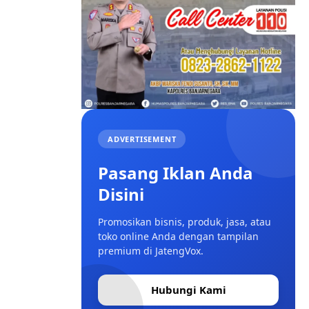
ADVERTISEMENT
Pasang Iklan Anda
Disini
Promosikan bisnis, produk, jasa, atau
toko online Anda dengan tampilan
premium di JatengVox.
Hubungi Kami