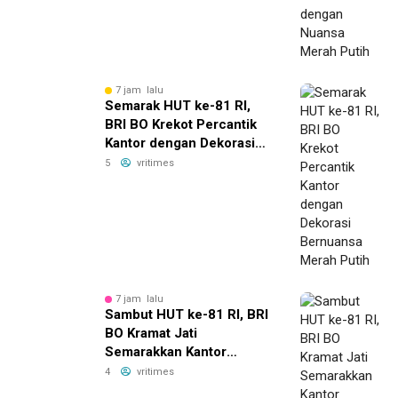
7 jam lalu
Semarak HUT ke-81 RI,
BRI BO Krekot Percantik
Kantor dengan Dekorasi
Bernuansa Merah Putih
5
vritimes
7 jam lalu
Sambut HUT ke-81 RI, BRI
BO Kramat Jati
Semarakkan Kantor
dengan Dekorasi Merah
4
vritimes
Putih