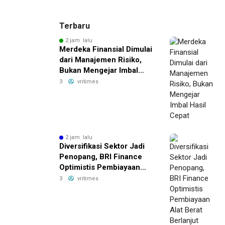
Terbaru
2 jam lalu
Merdeka Finansial Dimulai
dari Manajemen Risiko,
Bukan Mengejar Imbal
Hasil Cepat
3
vritimes
2 jam lalu
Diversifikasi Sektor Jadi
Penopang, BRI Finance
Optimistis Pembiayaan
Alat Berat Berlanjut hingga
3
vritimes
Akhir 2026