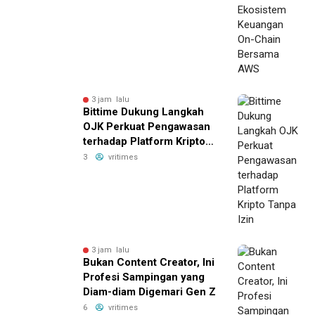
3 jam lalu
Bittime Dukung Langkah
OJK Perkuat Pengawasan
terhadap Platform Kripto
Tanpa Izin
3
vritimes
3 jam lalu
Bukan Content Creator, Ini
Profesi Sampingan yang
Diam-diam Digemari Gen Z
6
vritimes