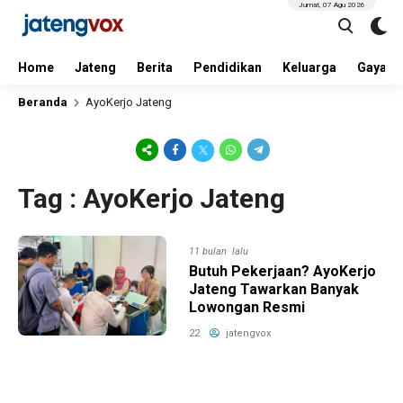
Jumat, 07 Agu 2026
Home
Jateng
Berita
Pendidikan
Keluarga
Gaya H
Beranda
AyoKerjo Jateng
Tag : AyoKerjo Jateng
11 bulan lalu
Butuh Pekerjaan? AyoKerjo
Jateng Tawarkan Banyak
Lowongan Resmi
22
jatengvox