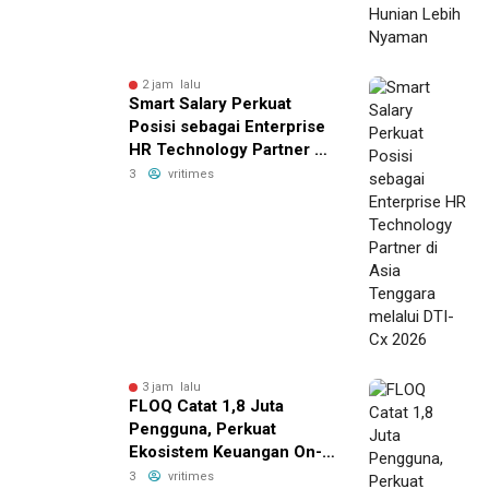
2 jam lalu
Smart Salary Perkuat
Posisi sebagai Enterprise
HR Technology Partner di
Asia Tenggara melalui
3
vritimes
DTI-Cx 2026
3 jam lalu
FLOQ Catat 1,8 Juta
Pengguna, Perkuat
Ekosistem Keuangan On-
Chain Bersama AWS
3
vritimes