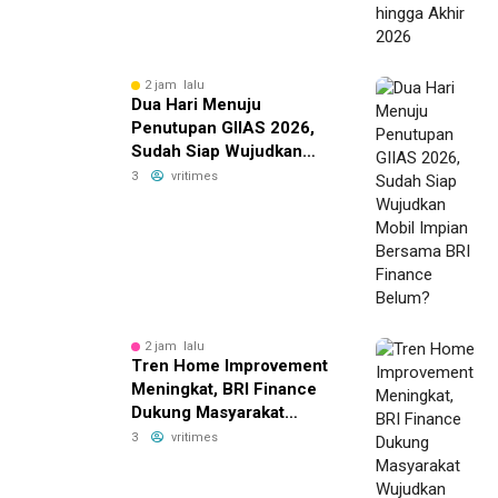
2 jam lalu
Dua Hari Menuju
Penutupan GIIAS 2026,
Sudah Siap Wujudkan
Mobil Impian Bersama BRI
3
vritimes
Finance Belum?
2 jam lalu
Tren Home Improvement
Meningkat, BRI Finance
Dukung Masyarakat
Wujudkan Hunian Lebih
3
vritimes
Nyaman