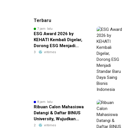
Terbaru
7 jam lalu
ESG Award 2026 by
KEHATI Kembali Digelar,
Dorong ESG Menjadi
Standar Baru Daya Saing
3
vritimes
Bisnis Indonesia
8 jam lalu
Ribuan Calon Mahasiswa
Datangi & Daftar BINUS
University, Wujudkan
Langkah Awal Menuju
2
vritimes