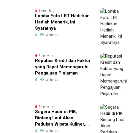
9 jam lalu
Lomba Foto LRT Hadirkan
Hadiah Menarik, Ini
Syaratnya
3
vritimes
10 jam lalu
Reputasi Kredit dan Faktor
yang Dapat Memengaruhi
Pengajuan Pinjaman
5
vritimes
10 jam lalu
Segera Hadir di PIK,
Bintang Laut Akan
Padukan Wisata Kuliner,
Memancing, dan Ruang
3
vritimes