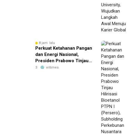
Karier Global
8 jam lalu
Perkuat Ketahanan Pangan
dan Energi Nasional,
Presiden Prabowo Tinjau
Hilirisasi Bioetanol PTPN I
3
vritimes
(Persero), Subholding
Perkebunan Nusantara