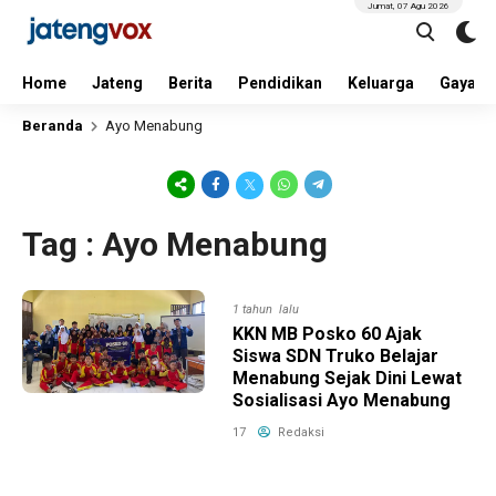
Jumat, 07 Agu 2026
Home
Jateng
Berita
Pendidikan
Keluarga
Gaya H
Beranda
Ayo Menabung
Tag : Ayo Menabung
1 tahun lalu
KKN MB Posko 60 Ajak
Siswa SDN Truko Belajar
Menabung Sejak Dini Lewat
Sosialisasi Ayo Menabung
17
Redaksi