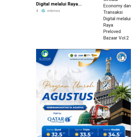
Digital melalui Raya
Preloved Bazaar Vol.2
4
vritimes