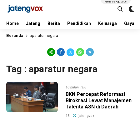
Kamis, 06 Agu 2026
Home
Jateng
Berita
Pendidikan
Keluarga
Gaya H
Beranda
aparatur negara
Tag : aparatur negara
10 bulan lalu
BKN Percepat Reformasi
Birokrasi Lewat Manajemen
Talenta ASN di Daerah
15
jatengvox