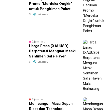
Promo “Merdeka Ongkir”
untuk Pengiriman Paket
3
vritimes
2 jam lalu
Harga Emas (XAUUSD)
Berpotensi Menguat Meski
Sentimen Safe Haven
Mulai Berkurang
3
vritimes
2 jam lalu
Membangun Masa Depan
Riset dan Teknologi,