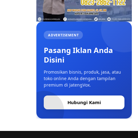
ADVERTISEMENT
Pasang Iklan Anda
Disini
Promosikan bisnis, produk, jasa, atau
toko online Anda dengan tampilan
premium di JatengVox.
Hubungi Kami