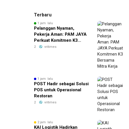
Terbaru
1 jam lalu
Pelanggan Nyaman,
Pekerja Aman: PAM JAYA
Perkuat Komitmen K3
Bersama Mitra Kerja
2
vritimes
1 jam lalu
POST Hadir sebagai Solusi
POS untuk Operasional
Restoran
2
vritimes
2 jam lalu
KAI Logistik Hadirkan