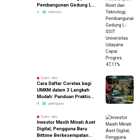
Pembangunan Gedung L-
SSIT Universitas Udayana
3
vritimes
Capai Progres 47,11%
3 jam lalu
Cara Daftar Coretax bagi
UMKM dalam 3 Langkah
Mudah: Panduan Praktis
yang Bikin Bisnis Anda
4
jatengvox
Lebih Hemat Pajak!
3 jam lalu
Investor Masih Minati Aset
Digital, Pengguna Baru
Bittime Berkesempatan