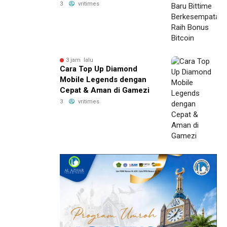
Raih Bonus Bitcoin
3
vritimes
3 jam lalu
Cara Top Up Diamond
Mobile Legends dengan
Cepat & Aman di Gamezi
3
vritimes