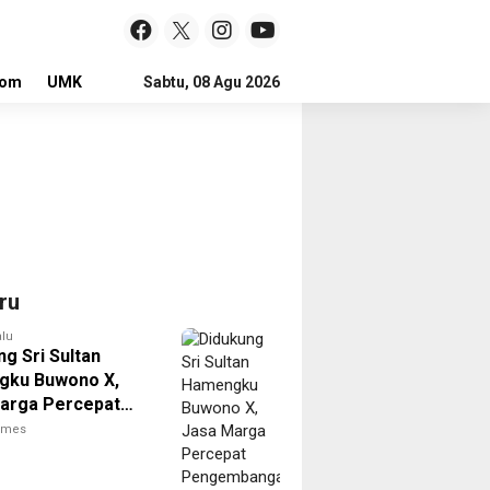
lom
UMKM
LOKER
Sabtu, 08 Agu 2026
ru
alu
g Sri Sultan
gku Buwono X,
arga Percepat
mbangan Akses
times
rjo Tol Jogja-
ntuk Dukung