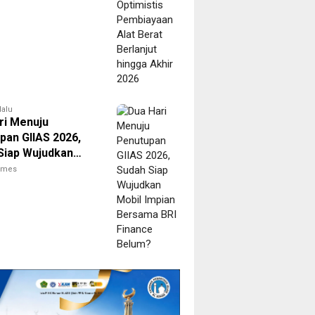
 Akhir 2026
lalu
ri Menuju
pan GIIAS 2026,
Siap Wujudkan
Impian Bersama
times
nance Belum?