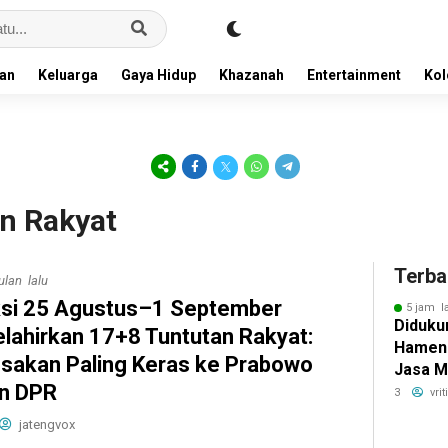
an
Keluarga
Gaya Hidup
Khazanah
Entertainment
Ko
an Rakyat
Terba
ulan lalu
si 25 Agustus–1 September
5 jam l
Didukun
lahirkan 17+8 Tuntutan Rakyat:
Hamen
sakan Paling Keras ke Prabowo
Jasa M
n DPR
Penge
3
vri
Bokoha
jatengvox
Solo u