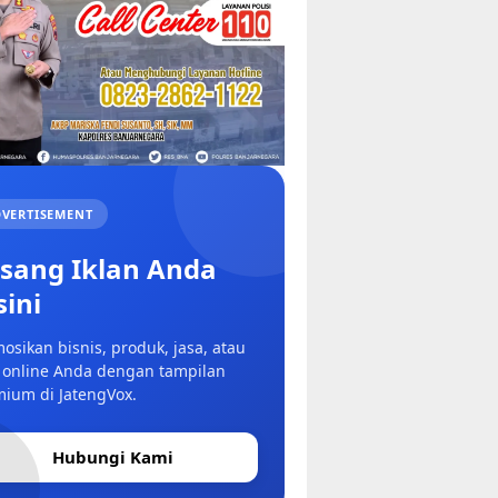
VERTISEMENT
sang Iklan Anda
sini
osikan bisnis, produk, jasa, atau
 online Anda dengan tampilan
ium di JatengVox.
Hubungi Kami