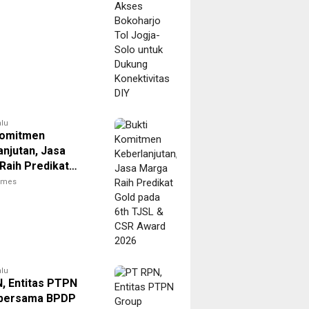
ivitas DIY
alu
Komitmen
anjutan, Jasa
Raih Predikat
ada 6th TJSL &
times
ard 2026
alu
, Entitas PTPN
 bersama BPDP