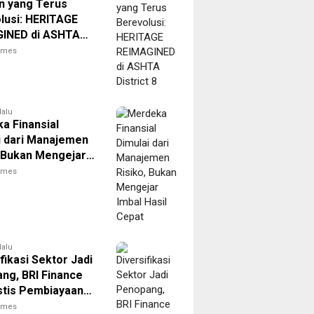
n yang Terus
lusi: HERITAGE
INED di ASHTA
t 8
times
lalu
a Finansial
i dari Manajemen
, Bukan Mengejar
asil Cepat
times
lalu
fikasi Sektor Jadi
ng, BRI Finance
stis Pembiayaan
rat Berlanjut
times