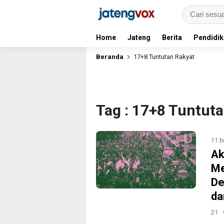
Home
Jateng
Berita
Pendidik
Beranda
17+8 Tuntutan Rakyat
Tag : 17+8 Tuntut
11 b
Ak
Me
De
da
21