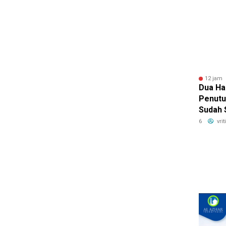
hingga
12 jam 
Dua Ha
Penutu
Sudah 
Mobil 
6
vri
BRI Fi