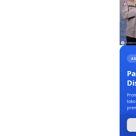
AD
Pa
Di
Prom
toko
prem