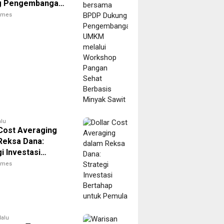
g Pengembangan
elalui Workshop
times
 Sehat Berbasis
 Sawit
alu
 Cost Averaging
Reksa Dana:
i Investasi
ap untuk Pemula
times
lalu