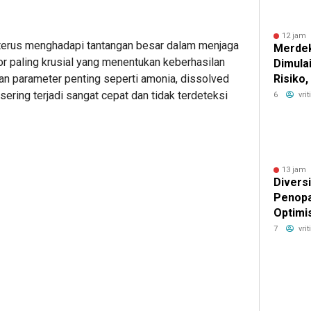
12 jam 
 terus menghadapi tantangan besar dalam menjaga
Merdek
aktor paling krusial yang menentukan keberhasilan
Dimula
Risiko
an parameter penting seperti amonia, dissolved
Imbal H
t sering terjadi sangat cepat dan tidak terdeteksi
6
vri
13 jam 
Diversi
Penopa
Optimi
Alat Be
7
vri
hingga