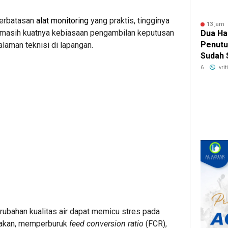
terbatasan
alat monitoring
yang praktis, tingginya
13 jam 
a masih kuatnya kebiasaan pengambilan keputusan
Dua Ha
Penutu
laman teknisi di lapangan.
Sudah 
Mobil 
6
vri
BRI Fi
ubahan kualitas air dapat memicu stres pada
makan, memperburuk
feed conversion ratio
(FCR),