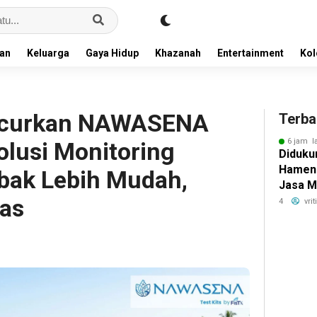
an
Keluarga
Gaya Hidup
Khazanah
Entertainment
Ko
uncurkan NAWASENA
Terba
6 jam l
Solusi Monitoring
Didukun
Hamen
mbak Lebih Mudah,
Jasa M
as
Penge
4
vri
Bokoha
Solo u
Konekt