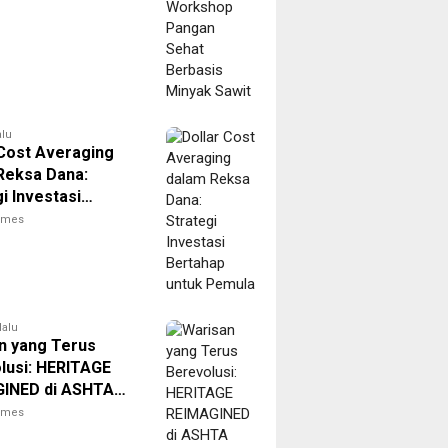
alu
 Cost Averaging
Reksa Dana:
i Investasi
ap untuk Pemula
times
lalu
n yang Terus
lusi: HERITAGE
INED di ASHTA
t 8
times