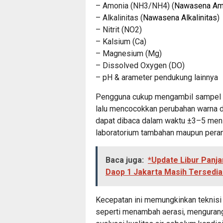
– Amonia (NH3/NH4) (
Nawasena Am
– Alkalinitas (
Nawasena Alkalinitas
)
– Nitrit (NO2)
– Kalsium (Ca)
– Magnesium (Mg)
– Dissolved Oxygen (DO)
– pH & arameter pendukung lainnya
Pengguna cukup mengambil sampel ai
lalu mencocokkan perubahan warna de
dapat dibaca dalam waktu ±3–5 menit
laboratorium tambahan maupun perang
Baca juga:
*Update Libur Panja
Daop 1 Jakarta Masih Tersedia 
Kecepatan ini memungkinkan teknisi 
seperti menambah aerasi, mengurang