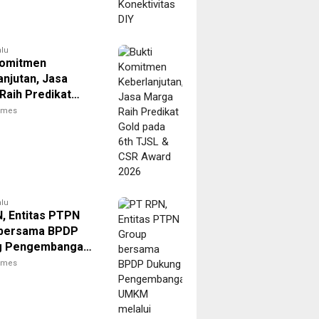
alu
Komitmen
anjutan, Jasa
Raih Predikat
ada 6th TJSL &
times
ard 2026
alu
, Entitas PTPN
 bersama BPDP
g Pengembangan
elalui Workshop
times
 Sehat Berbasis
 Sawit