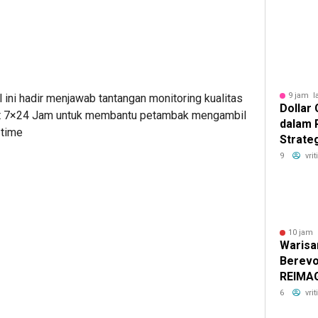
9 jam l
l ini hadir menjawab tantangan monitoring kualitas
Dollar
tant 7×24 Jam untuk membantu petambak mengambil
dalam 
 time
Strateg
Bertah
9
vri
10 jam 
Warisa
Berevo
REIMAG
Distric
6
vri