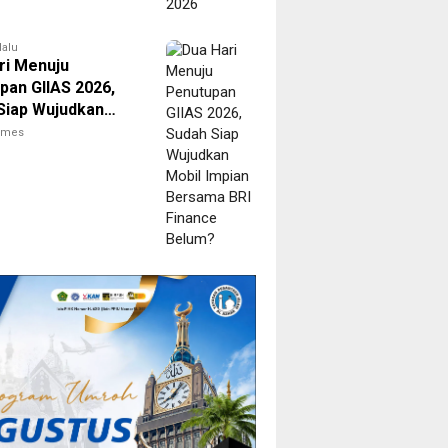
lalu
ri Menuju
pan GIIAS 2026,
Siap Wujudkan
Impian Bersama
times
nance Belum?