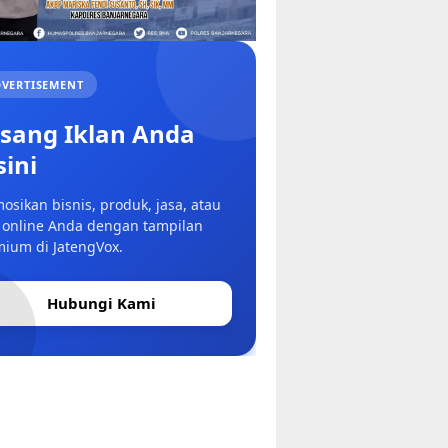
VERTISEMENT
sang Iklan Anda
sini
osikan bisnis, produk, jasa, atau
 online Anda dengan tampilan
ium di JatengVox.
Hubungi Kami