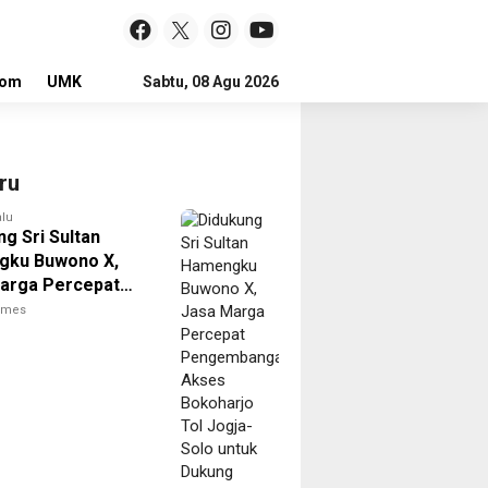
lom
UMKM
LOKER
Sabtu, 08 Agu 2026
ru
alu
g Sri Sultan
gku Buwono X,
arga Percepat
mbangan Akses
times
rjo Tol Jogja-
ntuk Dukung
ivitas DIY