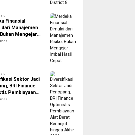
lalu
a Finansial
i dari Manajemen
, Bukan Mengejar
asil Cepat
times
lalu
fikasi Sektor Jadi
ng, BRI Finance
stis Pembiayaan
rat Berlanjut
times
 Akhir 2026