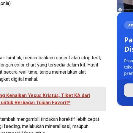
onia
)
AD
Pa
Di
r tambak, menambahkan reagent atau strip test,
Prom
ngan color chart yang tersedia dalam kit. Hasil
toko
 secara real-time, tanpa memerlukan alat
prem
kat digital mahal.
ng Kenaikan Yesus Kristus, Tiket KA dari
untuk Berbagai Tujuan Favorit*
tambak mengambil tindakan korektif lebih cepat
i feeding, melakukan mineralisasi, maupun