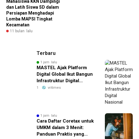
Mahasiswa KKN Dampingi
dan Latih Siswa SD dalam
Persiapan Menghadapi
Lomba MAPSI Tingkat
Kecamatan
11 bulan lalu
Terbaru
1 jam lalu
MASTEL Ajak Platform
Digital Global Ikut Bangun
Infrastruktur Digital
Nasional
1
vritimes
1 jam lalu
Cara Daftar Coretax untuk
UMKM dalam 3 Menit:
Panduan Praktis yang