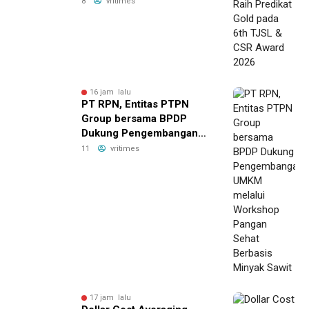
6th TJSL & CSR Award
8
vritimes
2026
16 jam lalu
PT RPN, Entitas PTPN
Group bersama BPDP
Dukung Pengembangan
UMKM melalui Workshop
11
vritimes
Pangan Sehat Berbasis
Minyak Sawit
17 jam lalu