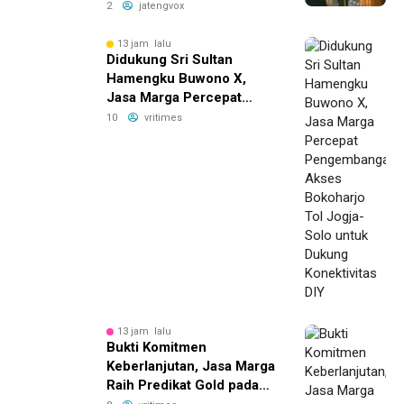
Bikin Bisnis Anda Lebih
2
jatengvox
Efisien!
13 jam lalu
Didukung Sri Sultan
Hamengku Buwono X,
Jasa Marga Percepat
Pengembangan Akses
10
vritimes
Bokoharjo Tol Jogja-Solo
untuk Dukung Konektivitas
DIY
13 jam lalu
Bukti Komitmen
Keberlanjutan, Jasa Marga
Raih Predikat Gold pada