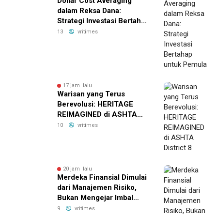
Dollar Cost Averaging
dalam Reksa Dana:
Strategi Investasi Bertahap
untuk Pemula
13
vritimes
17 jam lalu
Warisan yang Terus
Berevolusi: HERITAGE
REIMAGINED di ASHTA
District 8
10
vritimes
20 jam lalu
Merdeka Finansial Dimulai
dari Manajemen Risiko,
Bukan Mengejar Imbal
Hasil Cepat
9
vritimes