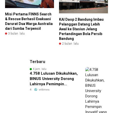
Misi Pertama FINNS Search
& Rescue Berhasil Evakuasi
KAI Daop 2 Bandung Imbau
Darurat Dua Warga Australia
Pelanggan Datang Lebih
dari Sumba Terpencil
Awal ke Stasiun Jelang
3 bulan lalu
Pertandingan Bola Persib
Bandung
2 bulan lalu
Terbaru
4 jam lalu
4.758 Lulusan Dikukuhkan,
BINUS University Dorong
Lahirnya Pemimpin
Inovatif yang Berdampak
4
vritimes