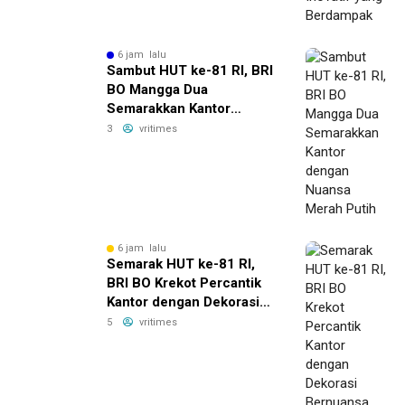
6 jam lalu
Sambut HUT ke-81 RI, BRI
BO Mangga Dua
Semarakkan Kantor
dengan Nuansa Merah
3
vritimes
Putih
6 jam lalu
Semarak HUT ke-81 RI,
BRI BO Krekot Percantik
Kantor dengan Dekorasi
Bernuansa Merah Putih
5
vritimes