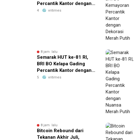
Percantik Kantor dengan
Dekorasi Merah Putih
4
vritimes
8 jam lalu
Semarak HUT ke-81 RI,
BRI BO Kelapa Gading
Percantik Kantor dengan
Nuansa Merah Putih
5
vritimes
8 jam lalu
Bitcoin Rebound dari
Tekanan Akhir Juli,