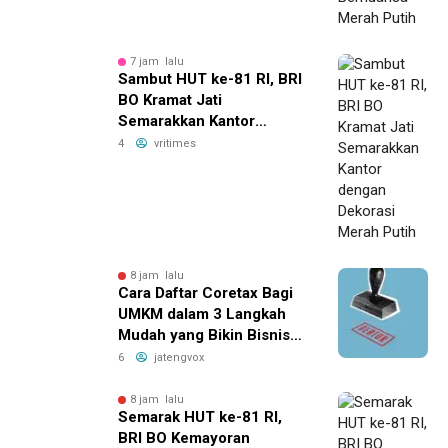
7 jam lalu
Sambut HUT ke-81 RI, BRI
BO Kramat Jati
Semarakkan Kantor
dengan Dekorasi Merah
4
vritimes
Putih
8 jam lalu
Cara Daftar Coretax Bagi
UMKM dalam 3 Langkah
Mudah yang Bikin Bisnis
Anda Lebih
6
jatengvox
Menguntungkan!
8 jam lalu
Semarak HUT ke-81 RI,
BRI BO Kemayoran